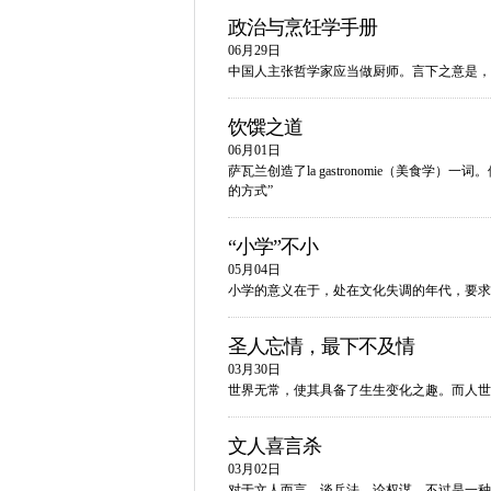
政治与烹饪学手册
06月29日
中国人主张哲学家应当做厨师。言下之意是，
饮馔之道
06月01日
萨瓦兰创造了la gastronomie（美食
的方式”
“小学”不小
05月04日
小学的意义在于，处在文化失调的年代，要求
圣人忘情，最下不及情
03月30日
世界无常，使其具备了生生变化之趣。而人世
文人喜言杀
03月02日
对于文人而言，谈兵法、论权谋，不过是一种