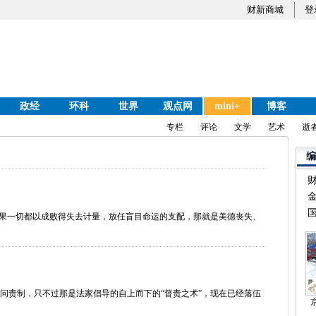
财新商城
登
政经
环科
世界
观点网
mini+
博客
专栏
评论
文学
艺术
逝
编
国
如果一切都以成败得失去计量，放任盲目命运的支配，那就是美德丧失、
问责制，只不过那是法家倡导的自上而下的“督责之术”，现在已经落伍