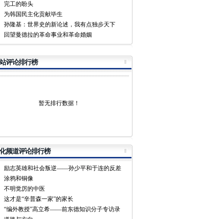
完工的盼头
为韩国民主化贡献毕生
孙隆基：世界史的新论述，我有点独步天下
回望曼德拉的革命事业和革命婚姻
站评论排行榜
暂无排行数据！
化频道评论排行榜
励志英雄和社会叛逆——孙少平和于连的反差
涂鸦和铜像
不明觉厉的中医
这才是“辛普森一家”的家长
“编外教授”高立希——前东德知识分子专访录