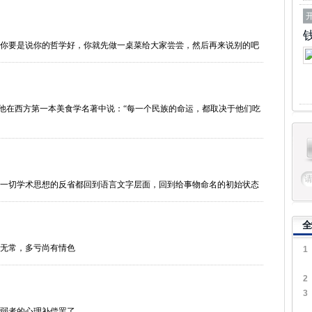
你要是说你的哲学好，你就先做一桌菜给大家尝尝，然后再来说别的吧
学）一词。他在西方第一本美食学名著中说：“每一个民族的命运，都取决于他们吃
一切学术思想的反省都回到语言文字层面，回到给事物命名的初始状态
全
无常，多亏尚有情色
1
2
3
弱者的心理补偿罢了