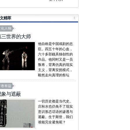
文精萃
文化人物
第三世界的大师
他自称是中国戏剧的忠
臣。四五十年的心血，
六十多部颇具独创性的
作品。他同时又是一员
叛将，背离仿真的现实
主义，背离安抚模式，
毅然走向真理的祭坛
开卷有益
想象与遮蔽
一切历史都是当代史。
庄秋水也仍免不了现实
意识形态话语的渗透与
遮蔽。生于斯世，我们
谁能完全避免呢？