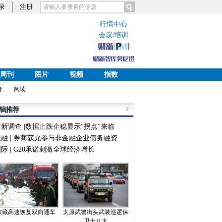
录
注册
行情中心
会议/培训
周刊
图片
视频
指数
者
阅读
辑推荐
财新调查 |数据止跌企稳显示“拐点”来临
金融 | 券商获允参与非金融企业债务融资
际 | G20承诺刺激全球经济增长
京藏高速恢复双向通车
太原武警街头武装巡逻保
卫十八大