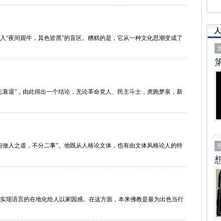
人
入“夜间观牛，其色皆黑”的盲区。糟糕的是，它从一种文化思潮变成了
志衰退”，由此得出一个结论，无论革命党人、民主斗士，虎跑梦泉，新
与做人之道，不分二事”。他既从人格论文体，也有由文体风格论人的特
实现语言的在地化给人以家园感。在这方面，本来佛教是最为出色当行