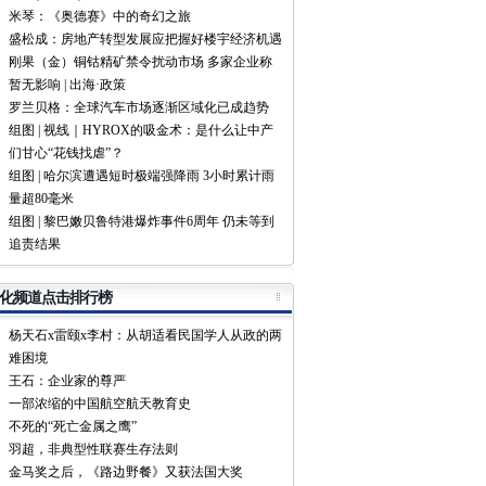
米琴：《奥德赛》中的奇幻之旅
盛松成：房地产转型发展应把握好楼宇经济机遇
刚果（金）铜钴精矿禁令扰动市场 多家企业称
暂无影响 | 出海·政策
罗兰贝格：全球汽车市场逐渐区域化已成趋势
组图 | 视线｜HYROX的吸金术：是什么让中产
们甘心“花钱找虐”？
组图 | 哈尔滨遭遇短时极端强降雨 3小时累计雨
量超80毫米
组图 | 黎巴嫩贝鲁特港爆炸事件6周年 仍未等到
追责结果
化频道点击排行榜
杨天石x雷颐x李村：从胡适看民国学人从政的两
难困境
王石：企业家的尊严
一部浓缩的中国航空航天教育史
不死的“死亡金属之鹰”
羽超，非典型性联赛生存法则
金马奖之后，《路边野餐》又获法国大奖