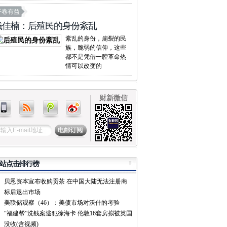
开卷有益
钱佳楠：后殖民的身份紊乱
紊乱的身份，崩裂的民
族，脆弱的信仰，这些
都不是凭借一腔革命热
情可以改变的
财新微信
站点击排行榜
贝恩资本宣布收购贡茶 在中国大陆无法注册商
标后退出市场
美联储观察（46）：美债市场对沃什的考验
“福建帮”洗钱案逃犯徐海卡 伦敦16套房拟被英国
没收(含视频)