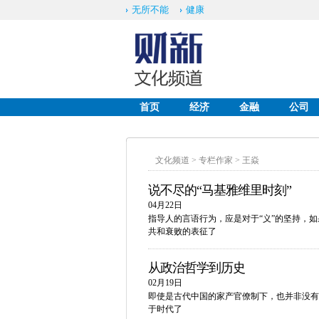
无所不能
健康
首页
经济
金融
公司
English
文化频道
>
专栏作家
>
王焱
说不尽的“马基雅维里时刻”
04月22日
指导人的言语行为，应是对于“义”的坚持，
共和衰败的表征了
从政治哲学到历史
02月19日
即使是古代中国的家产官僚制下，也并非没有
于时代了