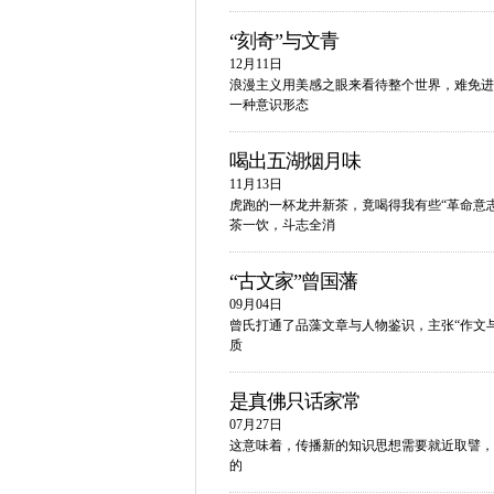
“刻奇”与文青
12月11日
浪漫主义用美感之眼来看待整个世界，难免进
一种意识形态
喝出五湖烟月味
11月13日
虎跑的一杯龙井新茶，竟喝得我有些“革命意
茶一饮，斗志全消
“古文家”曾国藩
09月04日
曾氏打通了品藻文章与人物鉴识，主张“作文
质
是真佛只话家常
07月27日
这意味着，传播新的知识思想需要就近取譬，
的