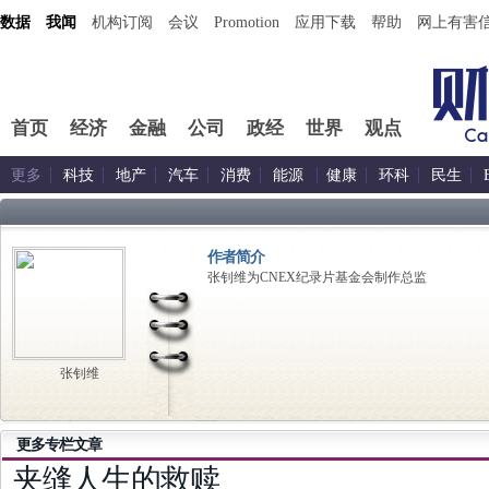
数据
我闻
机构订阅
会议
Promotion
应用下载
帮助
网上有害
首页
经济
金融
公司
政经
世界
观点
更多
科技
地产
汽车
消费
能源
健康
环科
民生
作者简介
张钊维为CNEX纪录片基金会制作总监
张钊维
更多专栏文章
夹缝人生的救赎