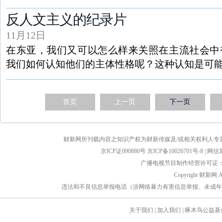
反人文主义的纪录片
11月12日
在东亚，我们又可以怎么样来关照在主流社会中
我们如何认知他们的主体性格呢？这种认知是可
首页
上一页
下一页
财新网所刊载内容之知识产权为财新传媒及/或相关权利人专
京ICP证090880号
京ICP备10026701号-8
|
网信算备
广播电视节目制作经营许可证：京
Copyright 财新网 
违法和不良信息举报电话（涉网络暴力有害信息举报、未成年人举报、谣言信息）
关于我们
|
加入我们
|
啄木鸟公益基