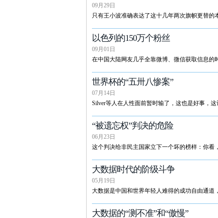
09月29日
只有王小波准确表达了这十几年两次旗帜更替的
以色列的150万个粉丝
09月01日
在中国大陆网友几乎全靠微博、微信获取信息的
世界杯的“五卅八惨案”
07月14日
Silver等人在人性面前暂时输了，这也是好事
“被遗忘权”判决的危险
06月23日
这个判决给非民主国家立下一个坏的榜样：你看
大数据时代的阶级斗争
05月19日
大数据是中国和世界年轻人难得的成功自由通道
大数据的“测不准”和“傲慢”