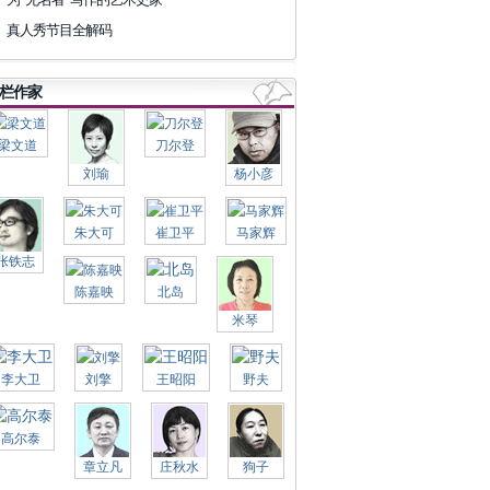
真人秀节目全解码
栏作家
梁文道
刀尔登
刘瑜
杨小彦
朱大可
崔卫平
马家辉
张铁志
陈嘉映
北岛
米琴
李大卫
刘擎
王昭阳
野夫
高尔泰
章立凡
庄秋水
狗子