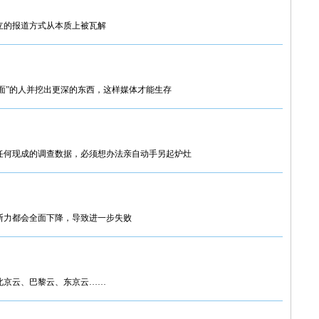
立的报道方式从本质上被瓦解
里面”的人并挖出更深的东西，这样媒体才能生存
任何现成的调查数据，必须想办法亲自动手另起炉灶
断力都会全面下降，导致进一步失败
北京云、巴黎云、东京云……