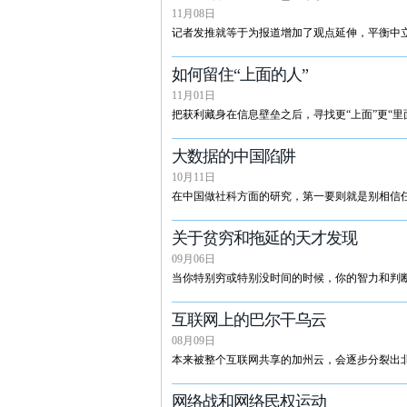
11月08日
记者发推就等于为报道增加了观点延伸，平衡中
如何留住“上面的人”
11月01日
把获利藏身在信息壁垒之后，寻找更“上面”更“
大数据的中国陷阱
10月11日
在中国做社科方面的研究，第一要则就是别相信
关于贫穷和拖延的天才发现
09月06日
当你特别穷或特别没时间的时候，你的智力和判
互联网上的巴尔干乌云
08月09日
本来被整个互联网共享的加州云，会逐步分裂出
网络战和网络民权运动