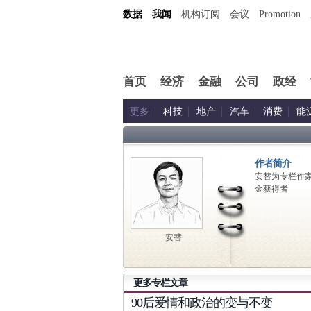
数据
我闻
机构订阅
会议
Promotion
首页
经济
金融
公司
政经
更多
科技
地产
汽车
消费
能
作者简介
安替为专栏作
金获得者
安替
更多专栏文章
90后爱情和政治的变与不变