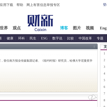
登
应用下载
帮助
网上有害信息举报专区
世界
观点
博客
图片
视频
Eng
源
健康
环科
民生
ESG
数字说
比较
中国改革
专题
文
1
2
家，曾任南方报业传媒集团记者、《纽约时报》研究员，哈佛大学尼曼奖学
3
4
5
6
7
8