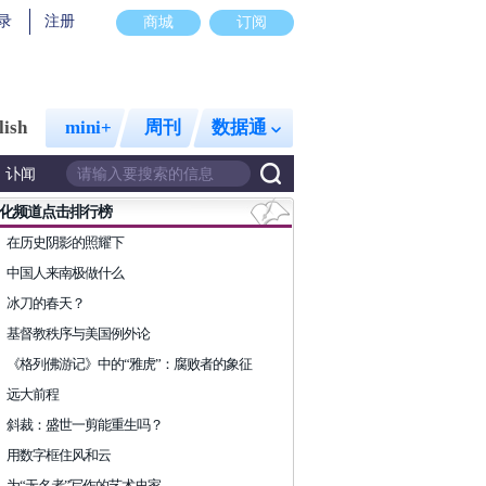
录
注册
商城
订阅
lish
mini+
周刊
数据通
讣闻
化频道点击排行榜
在历史阴影的照耀下
中国人来南极做什么
冰刀的春天？
基督教秩序与美国例外论
《格列佛游记》中的“雅虎”：腐败者的象征
远大前程
斜裁：盛世一剪能重生吗？
用数字框住风和云
为“无名者”写作的艺术史家