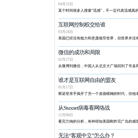
04月21日
某个时间很多人搜索“流感”，不一定代表流感真
互联网控制权交给谁
03月24日
美国已经没有能力和意愿领导世界，但世界并没
微信的成功和局限
02月27日
从微博到微信，中国人从北京大广场回到了市县
谁才是互联网自由的盟友
01月17日
斯诺登亲手揭开了另一个道德模糊的时代，但他
从Stuxnet病毒看网络战
12月06日
看完兰纳的分析，有种得知美国刚炸完广岛的感觉，而
无法“客观中立”怎么办？