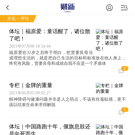
文化
> 评论
体坛｜福原爱：童话醒了，诸位散
了吧！
2021年07月08 18:54:44
福原爱在32岁之后终于明白，把贤妻良母当
成理想生活的，就是把自己生活的目标和标准放在他人身上，
终究有风险，贤妻良母和成就自我不应是一个矛盾体
8
专栏｜金牌的重量
2021年06月05 09:02:27
精神障碍与健康问题并非是人之弱点，不该有丝毫耻感，更不
该以结束生命来求得解脱
2
体坛｜中国路跑十年，偃旗息鼓还
是向死而生