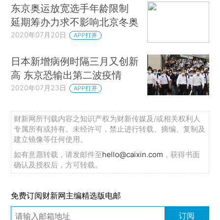
东京奥运放宽选手年龄限制
延期筹办力求不影响北京冬奥
2020年07月20日
APP打开
日本新增病例时隔三月又创新
高 东京恐输出第二波疫情
2020年07月23日
APP打开
财新网所刊载内容之知识产权为财新传媒及/或相关权利人
专属所有或持有。未经许可，禁止进行转载、摘编、复制及
建立镜像等任何使用。
如有意愿转载，请发邮件至
hello@caixin.com
，获得书面
确认及授权后，方可转载。
免费订阅财新网主编精选版电邮
订阅