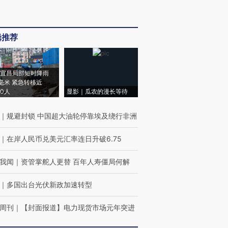
辑推荐
宜昌局部短时降雨
8毫米 紧急转移近
00人
显影｜瓜农的漫长等待
｜
规避封锁 中国超大油轮停靠埃及绕行非洲
｜
在岸人民币兑美元汇率连日升破6.75
我闻
｜
资管掌舵人更替 百年人寿僵局何解
｜
多国出台光伏新政加速转型
周刊
｜
【封面报道】电力现货市场元年突进