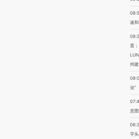
08:
速和
08:
置；
LU
州建
08:
业”
07:
意图
06:
字头