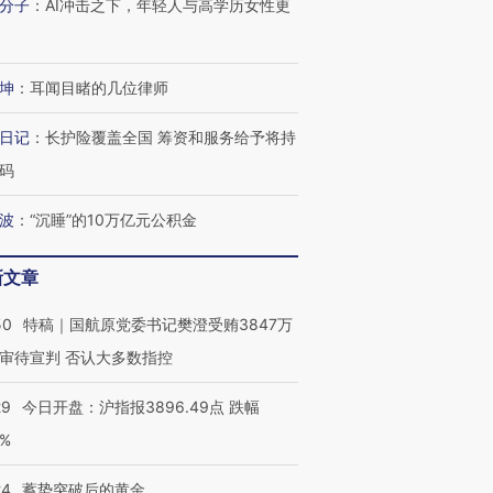
分子
：
AI冲击之下，年轻人与高学历女性更
坤
：
耳闻目睹的几位律师
OX的吸金
马航飞行员跨国走私7万
视线｜被称为“蟑螂”的印
日记
：
长护险覆盖全国 筹资和服务给予将持
让中产们甘
粒摇头丸 尿检体内含3种
度Z世代 用街头抗争将教
秘鲁纳斯
”？
毒品
育部长拱下台
13人遇难
码
波
：
“沉睡”的10万亿元公积金
新文章
进第四届链博
【商旅对话】华住集团
技“链”接产
【特别呈现】寻找100种
CFO：不靠规模取胜，华
【特别呈
50
特稿｜国航原党委书记樊澄受贿3847万
有意思的生活方式·第三对
住三大增长引擎是什么？
有意思的
审待宣判 否认大多数指控
29
今日开盘：沪指报3896.49点 跌幅
0%
24
蓄势突破后的黄金