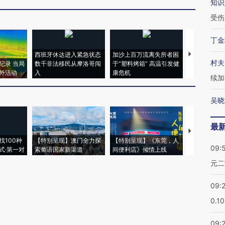
知识
受伤
丁金
西班牙休达进入紧急状态
加沙上百万流离失所者困
视线｜HYR
村夫
纪录 当局
数千非法移民从摩洛哥闯
于“塑料烤箱” 高温引发健
术：是什么
外活动
入
康危机
心“花钱找虐
续加
吴晓
最
【推广】走
找100种
【特别呈现】澳门全力探
【特别呈现】《东莞，人
会，让数智科
09:
式·第一对
索葡语国家新渠道
间便利店》倾情上线
业
元二
09:
0.1
09: