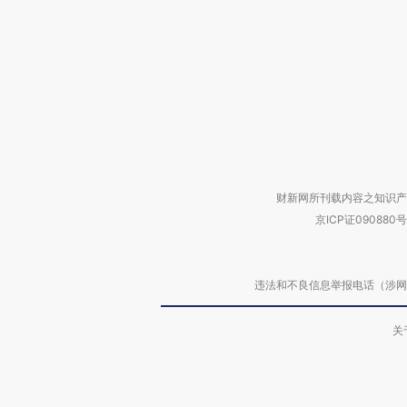
财新网所刊载内容之知识产
京ICP证090880号
违法和不良信息举报电话（涉网络暴力有
关