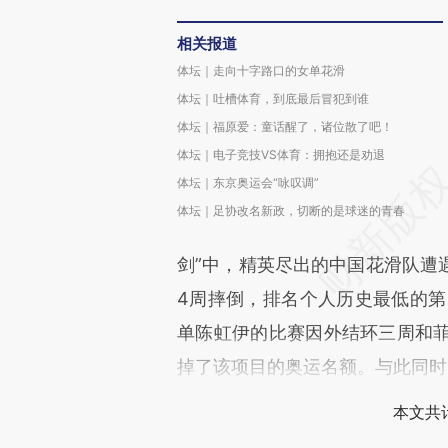
相关报道
体坛｜走向十字路口的女单花滑
体坛｜吐槽体育，到底最后冒犯到谁
体坛｜福原爱：童话醒了，诸位散了吧！
体坛｜电子竞技VS体育：拥抱还是劝退
体坛｜东京奥运会“咏叹调”
体坛｜足协改名新政，切断的是球迷的青春
剑”中，精英尽出的中国花滑队遭
4周摔倒，排名个人历史最低的第
单陈虹伊的比赛因外结环三周和菲
掉了该项目的奥运名额。与此同时
本文共计