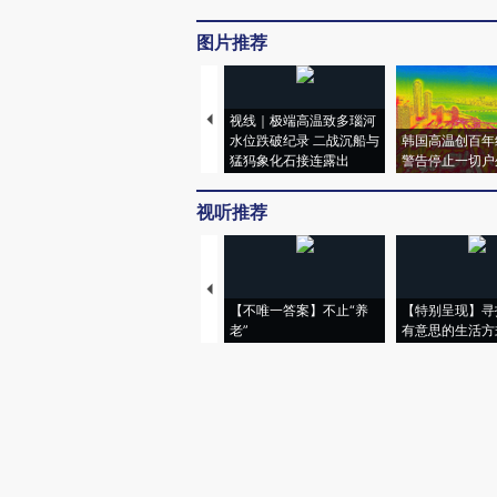
图片推荐
视线｜极端高温致多瑙河
水位跌破纪录 二战沉船与
韩国高温创百年
猛犸象化石接连露出
警告停止一切户
视听推荐
【不唯一答案】不止“养
【特别呈现】寻
老”
有意思的生活方