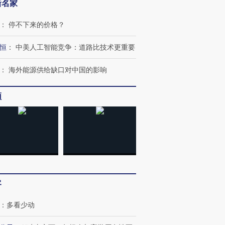
新名家
：
停不下来的价格？
恒
：
中美人工智能竞争：道路比技术更重要
：
海外能源供给缺口对中国的影响
频
客
：
多看少动