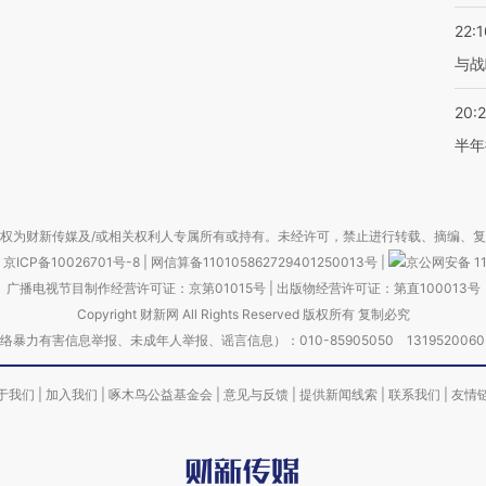
22:1
与战
20:
半年
权为财新传媒及/或相关权利人专属所有或持有。未经许可，禁止进行转载、摘编、
京ICP备10026701号-8
|
网信算备110105862729401250013号
|
京公网安备 11
广播电视节目制作经营许可证：京第01015号
|
出版物经营许可证：第直100013号
Copyright 财新网 All Rights Reserved 版权所有 复制必究
害信息举报、未成年人举报、谣言信息）：010-85905050 13195200605 举报邮
于我们
|
加入我们
|
啄木鸟公益基金会
|
意见与反馈
|
提供新闻线索
|
联系我们
|
友情