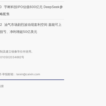
0
宇树科技IPO估值600亿元 DeepSeek参
略配售
22
油气市场剧烈波动现套利空间 嘉能可上
扭亏、净利增超50亿美元
复制及建立镜像等任何使用。
010502034662号
箱：laixin@caixin.com
链接