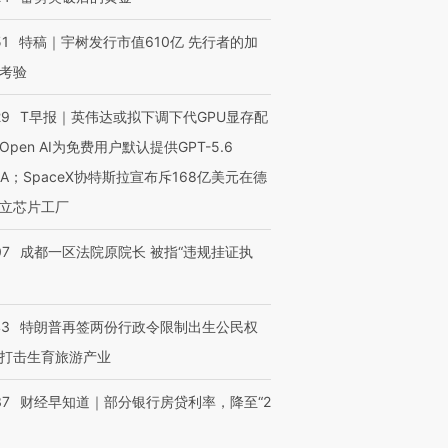
51
特稿｜宇树发行市值610亿 先行者的加
考验
29
T早报｜英伟达或拟下调下代GPU显存配
Open AI为免费用户默认提供GPT-5.6
NA；SpaceX协特斯拉宣布斥168亿美元在德
立芯片工厂
07
成都一区法院原院长 被指“违规挂证执
43
特朗普再签两份行政令限制出生公民权
打击生育旅游产业
37
财经早知道｜部分银行房贷利率，降至“2