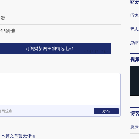
财
伍戈
花滑
罗志
冒犯到谁
易峘
订阅财新网主编精选电邮
视
新网观点
发布
博
唐涯
本篇文章暂无评论