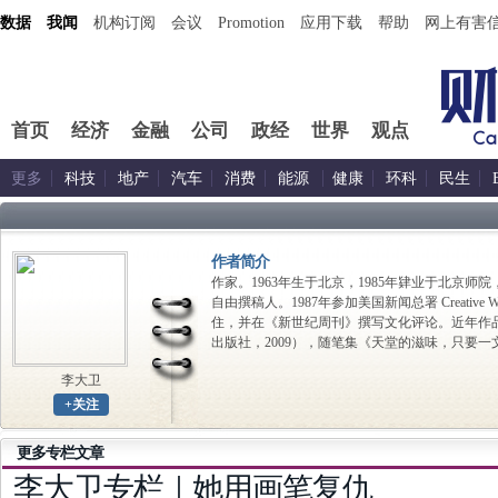
数据
我闻
机构订阅
会议
Promotion
应用下载
帮助
网上有害
首页
经济
金融
公司
政经
世界
观点
更多
科技
地产
汽车
消费
能源
健康
环科
民生
作者简介
作家。1963年生于北京，1985年肄业于北京
自由撰稿人。1987年参加美国新闻总署 Creative W
住，并在《新世纪周刊》撰写文化评论。近年作品
出版社，2009），随笔集《天堂的滋味，只要一
李大卫
+关注
更多专栏文章
李大卫专栏｜她用画笔复仇