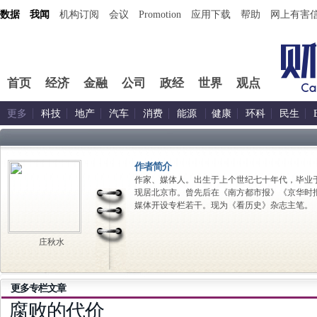
数据
我闻
机构订阅
会议
Promotion
应用下载
帮助
网上有害
首页
经济
金融
公司
政经
世界
观点
更多
科技
地产
汽车
消费
能源
健康
环科
民生
作者简介
作家、媒体人。出生于上个世纪七十年代，毕业
现居北京市。曾先后在《南方都市报》《京华时
媒体开设专栏若干。现为《看历史》杂志主笔。
庄秋水
更多专栏文章
腐败的代价