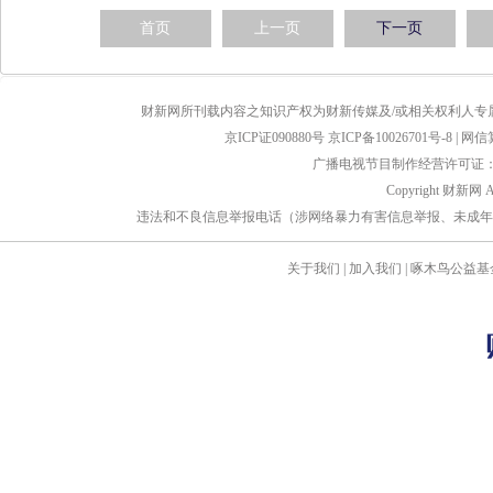
首页
上一页
下一页
财新网所刊载内容之知识产权为财新传媒及/或相关权利人专
京ICP证090880号
京ICP备10026701号-8
|
网信算备
广播电视节目制作经营许可证：京
Copyright 财新网 
违法和不良信息举报电话（涉网络暴力有害信息举报、未成年人举报、谣言信息）
关于我们
|
加入我们
|
啄木鸟公益基