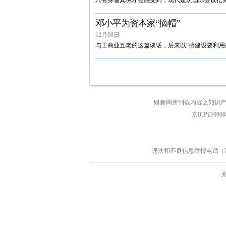
只有身临其境才会感受到，现代建筑国际会议把
邓小平为资本家“摘帽”
12月08日
与工商业五老的这篇谈话，后来以“搞建设要利用
财新网所刊载内容之知识产
京ICP证090
违法和不良信息举报电话（涉网络暴