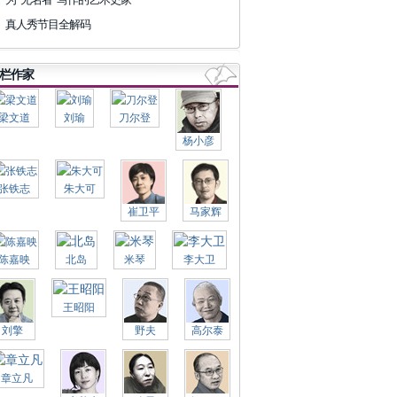
真人秀节目全解码
栏作家
梁文道
刘瑜
刀尔登
杨小彦
张铁志
朱大可
崔卫平
马家辉
陈嘉映
北岛
米琴
李大卫
王昭阳
刘擎
野夫
高尔泰
章立凡