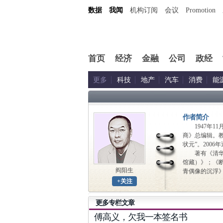
数据
我闻
机构订阅
会议
Promotion
首页
经济
金融
公司
政经
更多
科技
地产
汽车
消费
能
作者简介
1947年11
商》总编辑。教
状元”。2006
著有《清华附
馆藏）》；《
阎阳生
青偶像的沉浮》
+关注
更多专栏文章
傅高义，欠我一本签名书