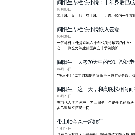
阎阳生专栏|陈小悦：十年身后已成
07月03日
黑土地、黄土地、红土地……，陈小悦的一生就
阎阳生专栏|陈小悦跃入云端
06月30日
一代标杆：他是京城六十年代跳得最高的中学生
会计，到全力筹建的国家会计学院院长
阎阳生：大考70天中的“90后”和“老
04月13日
“快递小哥”成为封城期间穿街串巷最鲜活身影。被
阎阳生：这一天，和高晓松相向而
03月27日
在当代人类群体中，老三届是一个逆生长的板块
岁仰望星空怀疑一切……
带上帕金森一起旅行
10月14日