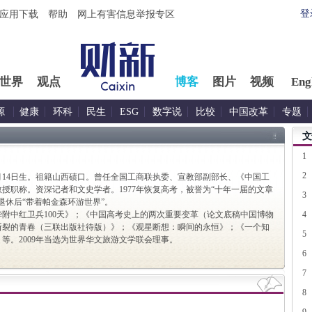
登
应用下载
帮助
网上有害信息举报专区
世界
观点
博客
图片
视频
Eng
源
健康
环科
民生
ESG
数字说
比较
中国改革
专题
文
1
2
月14日生。祖籍山西碛口。曾任全国工商联执委、宣教部副部长、《中国工
授职称。资深记者和文史学者。1977年恢复高考，被誉为“十年一届的文章
3
年退休后“带着帕金森环游世界”。
中红卫兵100天》；《中国高考史上的两次重要变革（论文底稿中国博物
4
断裂的青春（三联出版社待版）》；《观星断想：瞬间的永恒》；《一个知
5
等。2009年当选为世界华文旅游文学联会理事。
6
7
8