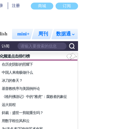
录
注册
商城
订阅
lish
mini+
周刊
数据通
讣闻
化频道点击排行榜
在历史阴影的照耀下
中国人来南极做什么
冰刀的春天？
基督教秩序与美国例外论
《格列佛游记》中的“雅虎”：腐败者的象征
远大前程
斜裁：盛世一剪能重生吗？
用数字框住风和云
为“无名者”写作的艺术史家