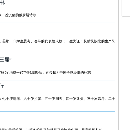
林
像一首沉郁的俄罗斯诗歌……
，是那一代学生思考、奋斗的代表性人物；一生为证：从插队陕北的生产队
三届”
称为“消费一代”的晚辈90后，直接越为中国全球经济的标志
行
：七十岁啃老、六十岁拼爹、五十岁问天、四十岁迷失、三十岁高考、二十