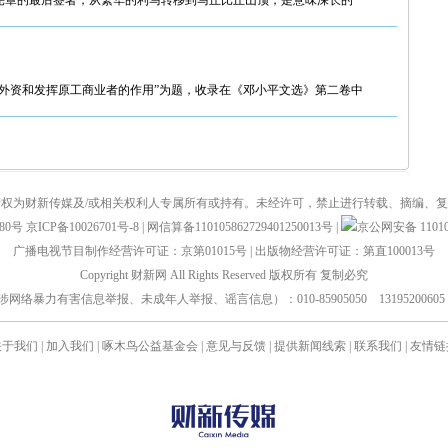
宪章的最后签署，从繁华的利马转移到马丘比丘山顶，是意味深长的
外资和发挥原工商业者的作用”为题，收录在《邓小平文选》第二卷中
权为财新传媒及/或相关权利人专属所有或持有。未经许可，禁止进行转载、摘编、
880号
京ICP备10026701号-8
|
网信算备110105862729401250013号
|
京公网安备 110105
广播电视节目制作经营许可证：京第01015号
|
出版物经营许可证：第直100013号
Copyright 财新网 All Rights Reserved 版权所有 复制必究
力有害信息举报、未成年人举报、谣言信息）：010-85905050 13195200605 举报邮箱：
关于我们
|
加入我们
|
啄木鸟公益基金会
|
意见与反馈
|
提供新闻线索
|
联系我们
|
友情链