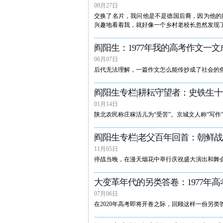
09月27日
交换了名片，我问他是不是德国后裔，因为他的姓氏来
兴趣地看着我，就好像一个乡村老校长忽然发现
阎阳生：1977年我的高考作文一文
06月07日
后代无法理解，一篇作文怎么能传抄成了社会的
阎阳生专栏|耕耘守望者：史铁生
01月14日
陕北农民称庄稼活儿为“受苦”。京城文人称“写作
阎阳生专栏|老父百年回首：朝鲜
11月05日
停战当晚，在漫天烟花中举行庆祝盛大演出和舞
大变革年代的另类答卷：1977年
07月06日
在2020年高考即将开卷之际，回顾这样一份另