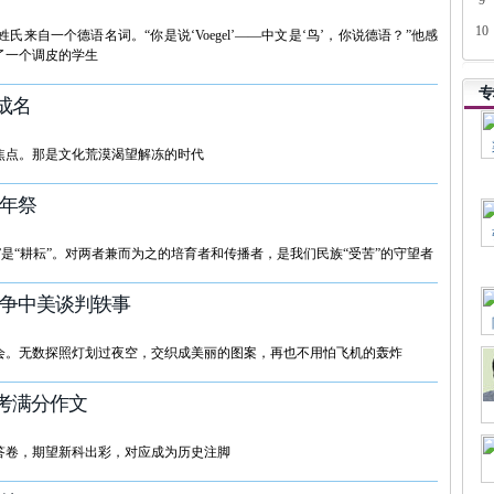
9
10
自一个德语名词。“你是说‘Voegel’——中文是‘鸟’，你说德语？”他感
了一个调皮的学生
专
成名
焦点。那是文化荒漠渴望解冻的时代
十年祭
”是“耕耘”。对两者兼而为之的培育者和传播者，是我们民族“受苦”的守望者
战争中美谈判轶事
会。无数探照灯划过夜空，交织成美丽的图案，再也不用怕飞机的轰炸
高考满分作文
类答卷，期望新科出彩，对应成为历史注脚