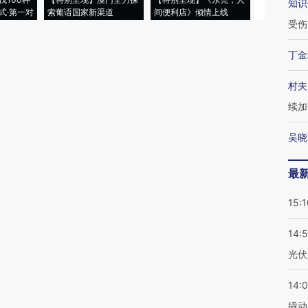
知识
式·第一对
索葡语国家新渠道
间便利店》倾情上线
业
受伤
丁金
村夫
续加
吴晓
最
15:1
14:
光伏
14:
撬动