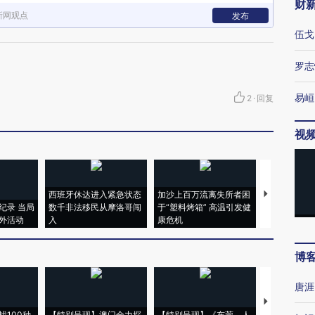
财
新网观点
发布
伍戈
罗志
易峘
2
·
回复
视
西班牙休达进入紧急状态
加沙上百万流离失所者困
马航飞行员
纪录 当局
数千非法移民从摩洛哥闯
于“塑料烤箱” 高温引发健
粒摇头丸 尿
外活动
入
康危机
毒品
博
唐涯
【推广】走
找100种
【特别呈现】澳门全力探
【特别呈现】《东莞，人
会，让数智科