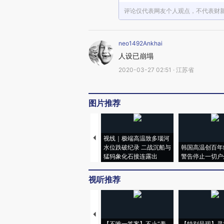
评论仅代表网友个人观点，不代表财
neo1492Ankhai
人设已崩塌
2020-03-27 02:51 · 江苏省
图片推荐
视线｜极端高温致多瑙河
水位跌破纪录 二战沉船与
韩国高温创百年
猛犸象化石接连露出
警告停止一切户
视听推荐
【不唯一答案】不止“养
【特别呈现】寻