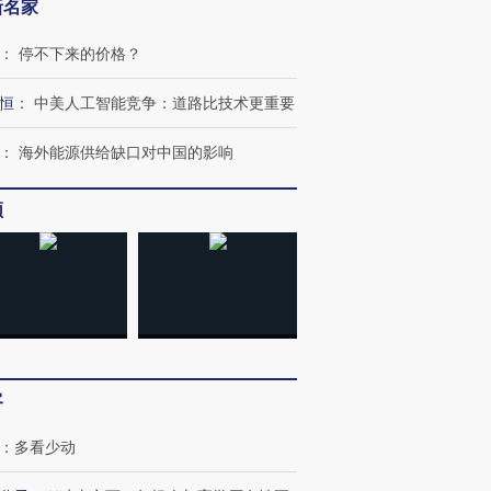
新名家
：
停不下来的价格？
恒
：
中美人工智能竞争：道路比技术更重要
：
海外能源供给缺口对中国的影响
频
跨国走私7万
视线｜HYROX的吸金
视线｜被
检体内含3种
术：是什么让中产们甘
泽连斯基密集出访美英 索
度Z世代
心“花钱找虐”？
要防空导弹“救急”
育部长拱
客
：
多看少动
进第四届链博
【商旅对话】华住集团
技“链”接产
【特别呈现】寻找100种
CFO：不靠规模取胜，华
【特别呈