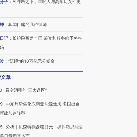
分子
：
AI冲击之下，年轻人与高学历女性更
有意思的生活方式·第三对
住三大增长引擎是什么？
有意思的
坤
：
耳闻目睹的几位律师
日记
：
长护险覆盖全国 筹资和服务给予将持
码
波
：
“沉睡”的10万亿元公积金
新文章
0
看空消费的“三大误区”
59
中东局势催化东南亚能源焦虑 多国出台
新政加速转型
05
分析｜贝森特操盘稳日元，操作巧思能否
美日货币基本面