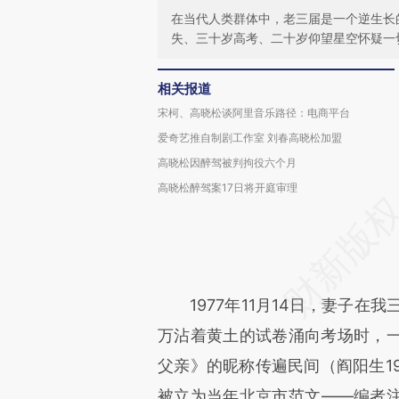
在当代人类群体中，老三届是一个逆生长
失、三十岁高考、二十岁仰望星空怀疑一
相关报道
宋柯、高晓松谈阿里音乐路径：电商平台
爱奇艺推自制剧工作室 刘春高晓松加盟
高晓松因醉驾被判拘役六个月
高晓松醉驾案17日将开庭审理
1977年11月14日，妻子在我
万沾着黄土的试卷涌向考场时，
父亲》的昵称传遍民间（阎阳生1
被立为当年北京市范文——编者