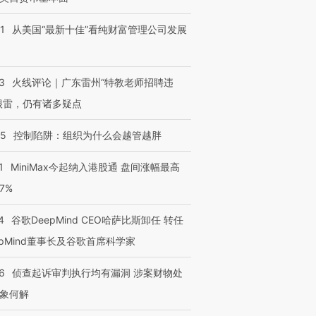
1
从美国“最新十佳”看纯财富管理公司发展
3
火线评论｜广东雷州“特教老师招聘违
很雷，仍有诸多疑点
05
控制陷阱：组织为什么会越管越胖
1
MiniMax今起纳入港股通 盘间涨幅最高
77%
4
谷歌DeepMind CEO哈萨比斯卸任 转任
epMind董事长及谷歌首席科学家
6
侦查起诉审判执行均有漏洞 涉案财物处
象何解