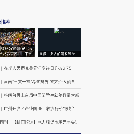
辑推荐
|被称为“蟑螂”的印度
代 将教育部长拱下台
显影｜瓜农的漫长等待
｜
在岸人民币兑美元汇率连日升破6.75
｜
河南“三支一扶”考试舞弊 警方介入侦查
｜
特朗普再上台后中国留学生获签数量大减
｜
广州开发区产业园REIT较发行价“腰斩”
周刊
｜
【封面报道】电力现货市场元年突进