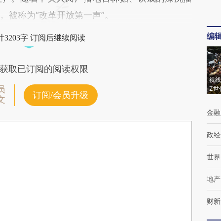
， 被称为“改革开放第一声”。
编
3203字 订阅后继续阅读
获取已订阅的阅读权限
视线
员
Z世
订阅/会员升级
文
金融
政经
世界
地产
财新