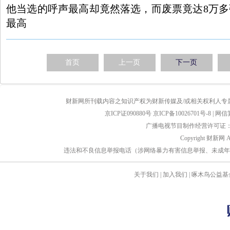
他当选的呼声最高却竟然落选，而废票竟达8万
最高
首页
上一页
下一页
财新网所刊载内容之知识产权为财新传媒及/或相关权利人专
京ICP证090880号
京ICP备10026701号-8
|
网信算备
广播电视节目制作经营许可证：京
Copyright 财新网 
违法和不良信息举报电话（涉网络暴力有害信息举报、未成年人举报、谣言信息）
关于我们
|
加入我们
|
啄木鸟公益基