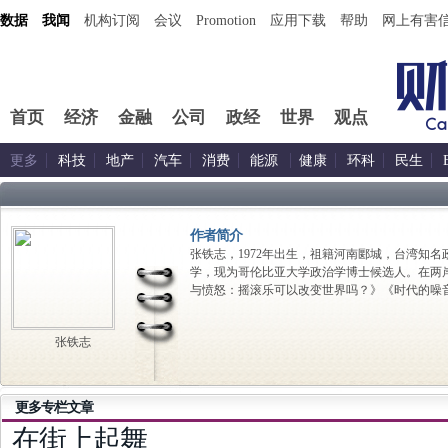
数据
我闻
机构订阅
会议
Promotion
应用下载
帮助
网上有害
首页
经济
金融
公司
政经
世界
观点
更多
科技
地产
汽车
消费
能源
健康
环科
民生
作者简介
张铁志，1972年出生，祖籍河南郾城，台湾知
学，现为哥伦比亚大学政治学博士候选人。在两
与愤怒：摇滚乐可以改变世界吗？》《时代的噪
张铁志
更多专栏文章
在街上起舞