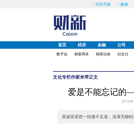
无所不能
健康
首页
经济
金融
公司
数字说
财新周末
精英访谈
纪念日
文化
专栏作家
米琴
正文
爱是不能忘记的
2014年
莫迪亚诺把一段微不足道，浅薄无聊的