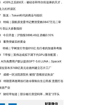
3
439%之后的6天：被硅谷和华尔街追捧的天才，
进第四届链博
【商旅对话】华住集团
走入杠杆误区
技“链”接产
【特别呈现】寻找100种
CFO：不靠规模取胜，华
【特别呈
7
陈龙：Token时代的商业与组织
有意思的生活方式·第三对
住三大增长引擎是什么？
有意思的
0
特稿｜国航原党委书记樊澄受贿3847万元二审
判 否认大多数指控
9
今日开盘：沪指报3896.49点 跌幅0.10%
4
蓄势突破后的黄金
1
特稿｜宇树发行市值610亿 先行者的加速和考验
9
T早报｜英伟达或拟下调下代GPU显存配置；
n AI为免费用户默认提供GPT-5.6 LUNA；SpaceX
斯拉宣布斥168亿美元在德州建立芯片工厂
7
成都一区法院原院长 被指“违规挂证执业”
3
特朗普再签两份行政令限制出生公民权 意图打击
旅游产业
7
财经早知道｜部分银行房贷利率，降至“2字头
财新微信