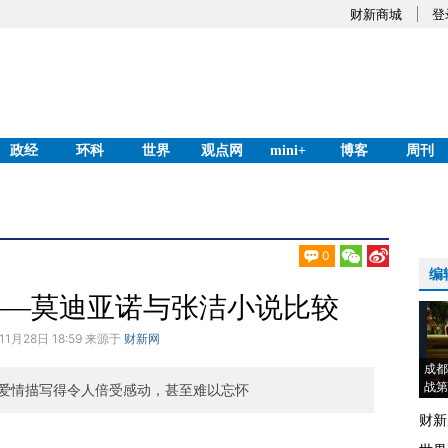
财新商城
登
政经
环科
世界
观点网
mini+
博客
周刊
0
编
——莫迪亚诺与张洁小说比较
11月28日 18:59 来源于
财新网
成都
战第
爱情描写得令人倍受感动，甚至难以忘怀
财新