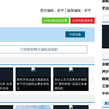
易峘
罗志
责任编辑：宋宇 | 版面编辑：宋宇
视
分享到微信朋友圈
分享到新浪微博
信息。经确认即可刊登转载。
订阅财新网主编精选电邮
博
吴晓
押沙
顾晓
西班牙休达进入紧急状态
加沙上百万流离失所者困
视线｜HYR
纪录 当局
数千非法移民从摩洛哥闯
于“塑料烤箱” 高温引发健
术：是什么
王烁
外活动
入
康危机
心“花钱找虐
中外
最