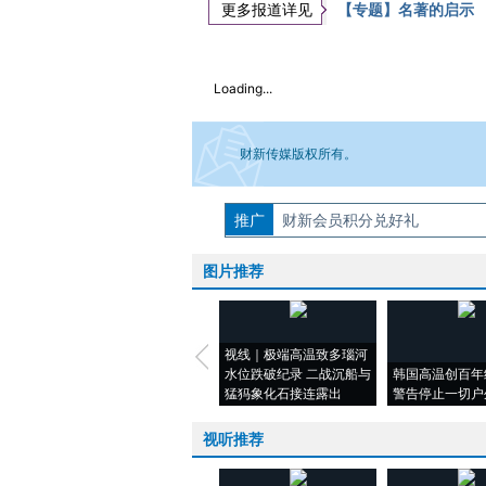
更多报道详见
【专题】名著的启示
Loading...
财新传媒版权所有。
推广
如需刊登转载请点击右侧按钮，提交相关
财新会员积分兑好礼
图片推荐
视线｜极端高温致多瑙河
水位跌破纪录 二战沉船与
韩国高温创百年
猛犸象化石接连露出
警告停止一切户
视听推荐