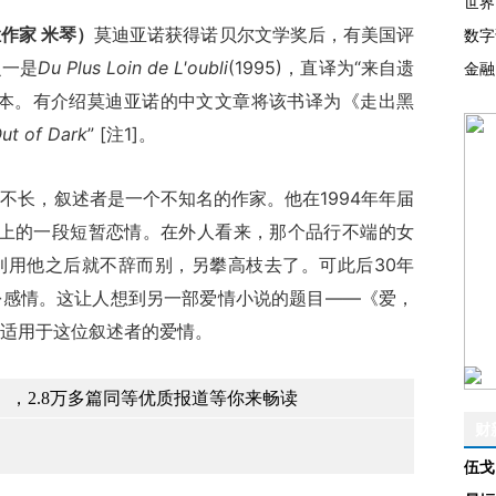
世界
作家 米琴）
莫迪亚诺获得诺贝尔文学奖后，有美国评
数字
之一是
Du Plus Loin de L'oubli
(1995)，直译为“来自遗
金融
译本。有介绍莫迪亚诺的中文文章将该书译为《走出黑
ut of Dark
” [注1]。
长，叙述者是一个不知名的作家。他在1994年年届
身上的一段短暂恋情。在外人看来，那个品行不端的女
利用他之后就不辞而别，另攀高枝去了。可此后30年
份感情。这让人想到另一部爱情小说的题目——《爱，
适用于这位叙述者的爱情。
，2.8万多篇同等优质报道等你来畅读
财
伍戈