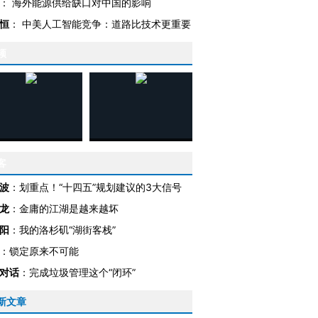
：
海外能源供给缺口对中国的影响
恒
：
中美人工智能竞争：道路比技术更重要
频
客
波
：
划重点！“十四五”规划建议的3大信号
龙
：
金庸的江湖是越来越坏
阳
：
我的洛杉矶“湖街客栈”
OX的吸金
马航飞行员跨国走私7万
视线｜被称为“蟑螂”的印
让中产们甘
粒摇头丸 尿检体内含3种
度Z世代 用街头抗争将教
秘鲁纳斯
：
锁定原来不可能
”？
毒品
育部长拱下台
13人遇难
对话
：
完成垃圾管理这个“闭环”
新文章