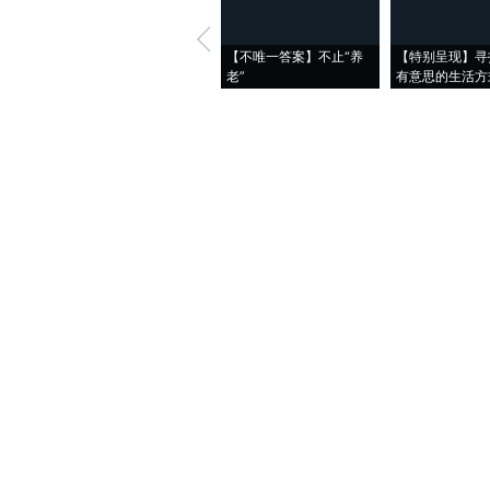
【不唯一答案】不止“养
【特别呈现】寻
老”
有意思的生活方