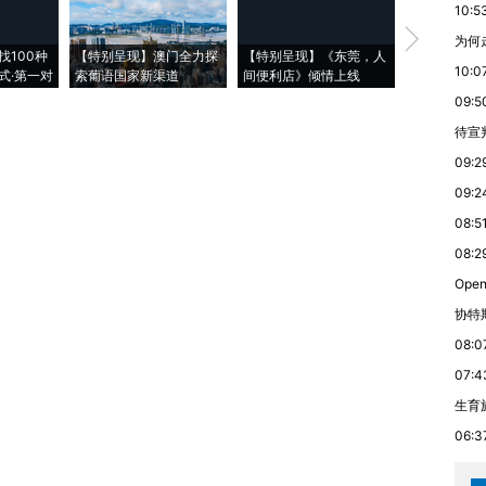
10:5
【推广】走
为何
找100种
【特别呈现】澳门全力探
【特别呈现】《东莞，人
会，让数智科
10:0
式·第一对
索葡语国家新渠道
间便利店》倾情上线
业
09:5
待宣
09:2
09:2
08:5
08:2
Ope
协特
08:0
07:4
生育
06:3