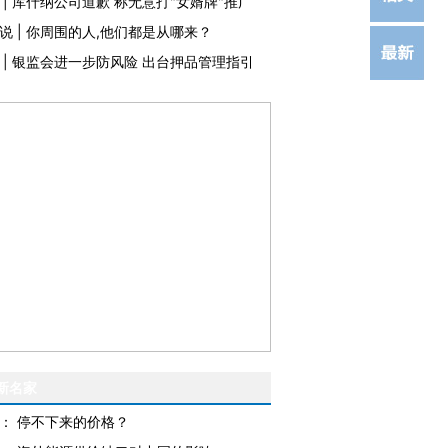
|
库什纳公司道歉 称无意打"女婿牌"推广
说
|
你周围的人,他们都是从哪来？
|
银监会进一步防风险 出台押品管理指引
新名家
：
停不下来的价格？