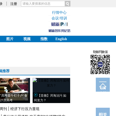
录
注册
行情中心
会议/培训
图片
视频
指数
English
辑推荐
订阅
电邮
“高考最牛钉子户”备
【音频】洱海治污 如
21次高考
何发力？
周刊
|
经济下行压力显现