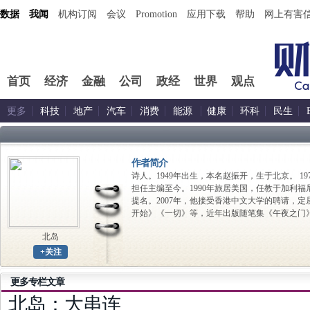
数据
我闻
机构订阅
会议
Promotion
应用下载
帮助
网上有害
首页
经济
金融
公司
政经
世界
观点
更多
科技
地产
汽车
消费
能源
健康
环科
民生
作者简介
诗人。1949年出生，本名赵振开，生于北京。 1
担任主编至今。1990年旅居美国，任教于加利
提名。2007年，他接受香港中文大学的聘请，
开始》《一切》等，近年出版随笔集《午夜之门
北岛
+关注
更多专栏文章
北岛：大串连