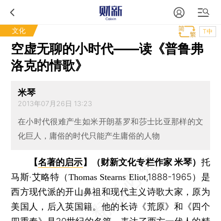
文化
T中
空虚无聊的小时代——读《普鲁弗
洛克的情歌》
米琴
2013年07月26日 13:23
在小时代很难产生如米开朗基罗和莎士比亚那样的文
化巨人，庸俗的时代只能产生庸俗的人物
【
名著的启示
】（财新文化专栏作家 米琴）
托
马斯·艾略特（
,1888-1965）是
Thomas Stearns Eliot
西方现代派的开山鼻祖和现代主义诗歌大家，原为
美国人，后入英国籍。他的长诗《荒原》和《四个