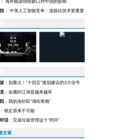
：
海外能源供给缺口对中国的影响
恒
：
中美人工智能竞争：道路比技术更重要
频
客
OX的吸金
马航飞行员跨国走私7万
视线｜被称为“蟑螂”的印
波
：
划重点！“十四五”规划建议的3大信号
让中产们甘
粒摇头丸 尿检体内含3种
度Z世代 用街头抗争将教
秘鲁纳斯
龙
：
金庸的江湖是越来越坏
”？
毒品
育部长拱下台
13人遇难
阳
：
我的洛杉矶“湖街客栈”
：
锁定原来不可能
对话
：
完成垃圾管理这个“闭环”
进第四届链博
【商旅对话】华住集团
新文章
技“链”接产
【特别呈现】寻找100种
CFO：不靠规模取胜，华
【特别呈