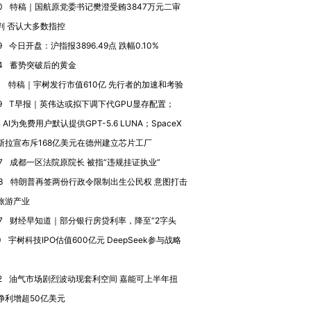
有意思的生活方式·第三对
住三大增长引擎是什么？
有意思的
0
特稿｜国航原党委书记樊澄受贿3847万元二审
判 否认大多数指控
9
今日开盘：沪指报3896.49点 跌幅0.10%
4
蓄势突破后的黄金
1
特稿｜宇树发行市值610亿 先行者的加速和考验
9
T早报｜英伟达或拟下调下代GPU显存配置；
n AI为免费用户默认提供GPT-5.6 LUNA；SpaceX
斯拉宣布斥168亿美元在德州建立芯片工厂
7
成都一区法院原院长 被指“违规挂证执业”
3
特朗普再签两份行政令限制出生公民权 意图打击
旅游产业
7
财经早知道｜部分银行房贷利率，降至“2字头
0
宇树科技IPO估值600亿元 DeepSeek参与战略
2
油气市场剧烈波动现套利空间 嘉能可上半年扭
净利增超50亿美元