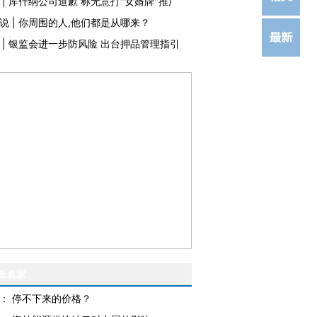
|
库什纳公司道歉 称无意打"女婿牌"推广
说
|
你周围的人,他们都是从哪来？
|
银监会进一步防风险 出台押品管理指引
新名家
：
停不下来的价格？