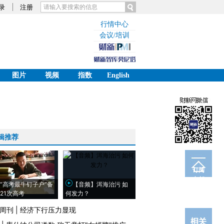
录
注册
行情中心
会议/培训
图片
视频
指数
English
辑推荐
订阅
电邮
“高考最牛钉子户”备
【音频】洱海治污 如
21次高考
何发力？
周刊
|
经济下行压力显现