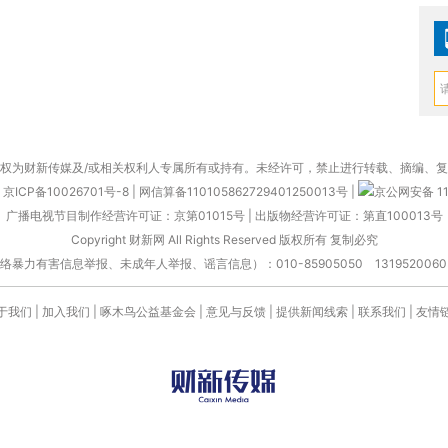
权为财新传媒及/或相关权利人专属所有或持有。未经许可，禁止进行转载、摘编、
京ICP备10026701号-8
|
网信算备110105862729401250013号
|
京公网安备 11
广播电视节目制作经营许可证：京第01015号
|
出版物经营许可证：第直100013号
Copyright 财新网 All Rights Reserved 版权所有 复制必究
害信息举报、未成年人举报、谣言信息）：010-85905050 13195200605 举报邮
于我们
|
加入我们
|
啄木鸟公益基金会
|
意见与反馈
|
提供新闻线索
|
联系我们
|
友情