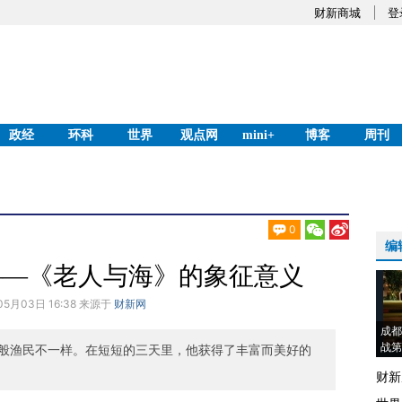
财新商城
登
政经
环科
世界
观点网
mini+
博客
周刊
0
编
——《老人与海》的象征意义
05月03日 16:38 来源于
财新网
成都
战第
般渔民不一样。在短短的三天里，他获得了丰富而美好的
财新