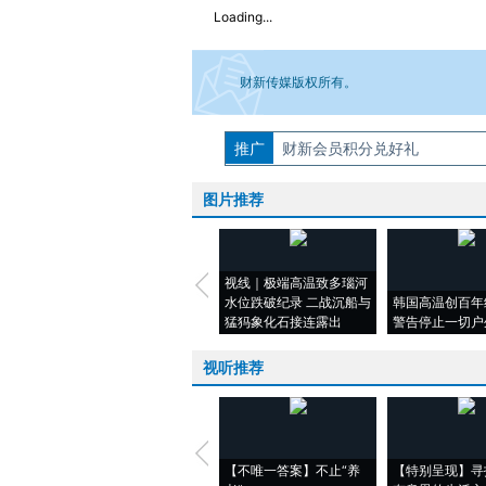
Loading...
财新传媒版权所有。
推广
如需刊登转载请点击右侧按钮，提交相关
财新会员积分兑好礼
图片推荐
视线｜极端高温致多瑙河
水位跌破纪录 二战沉船与
韩国高温创百年
猛犸象化石接连露出
警告停止一切户
视听推荐
【不唯一答案】不止“养
【特别呈现】寻