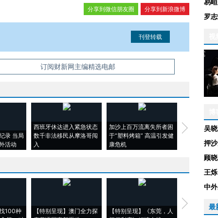
易峘
分享到微信朋友圈
分享到新浪微博
罗志
视
信息。经确认即可刊登转载。
订阅财新网主编精选电邮
博
西班牙休达进入紧急状态
加沙上百万流离失所者困
视线｜HYR
吴晓
纪录 当局
数千非法移民从摩洛哥闯
于“塑料烤箱” 高温引发健
术：是什么
押沙
外活动
入
康危机
心“花钱找虐
顾晓
王烁
中外
【推广】走
最
找100种
【特别呈现】澳门全力探
【特别呈现】《东莞，人
会，让数智科