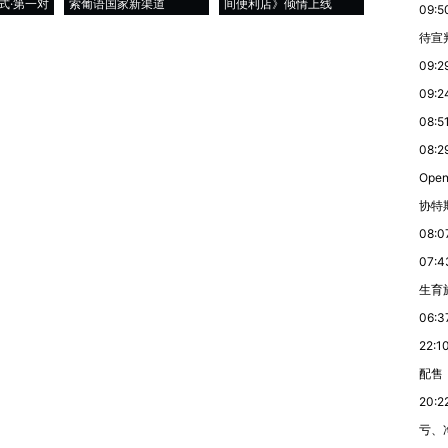
式·第一对
索葡语国家新渠道
间便利店》倾情上线
业
09:5
待宣
09:2
09:2
08:5
08:2
Ope
协特
08:0
07:4
生育
06:3
22:1
配售
20:2
亏、