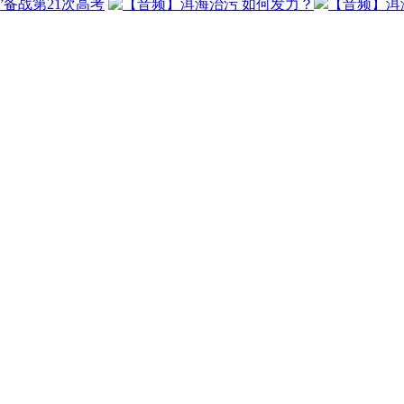
”备战第21次高考
【音频】洱