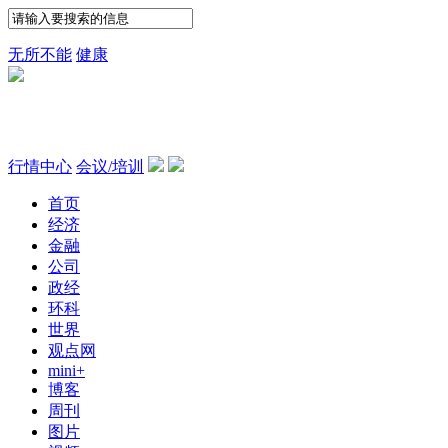
无所不能
健康
行情中心
会议/培训
首页
经济
金融
公司
政经
环科
世界
观点网
mini+
博客
周刊
图片