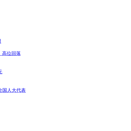
报
善、高位回落
元
全国人大代表