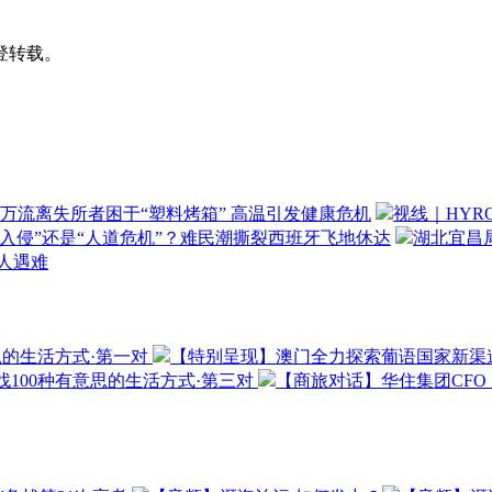
登转载。
万流离失所者困于“塑料烤箱” 高温引发健康危机
视线｜HYR
“入侵”还是“人道危机”？难民潮撕裂西班牙飞地休达
湖北宜昌局
3人遇难
思的生活方式·第一对
【特别呈现】澳门全力探索葡语国家新渠
100种有意思的生活方式·第三对
【商旅对话】华住集团CF