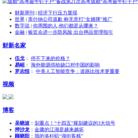
成都“高考最牛钉子户
财新周刊
|
经济下行压力显现
世界
|
库什纳公司道歉 称无意打"女婿牌"推广
数字说
|
你周围的人,他们都是从哪来？
金融
|
银监会进一步防风险 出台押品管理指引
财新名家
伍戈
：
停不下来的价格？
易峘
：
海外能源供给缺口对中国的影响
罗志恒
：
中美人工智能竞争：道路比技术更重要
视频
博客
吴晓波
：
划重点！“十四五”规划建议的3大信号
押沙龙
：
金庸的江湖是越来越坏
顾晓阳
：
我的洛杉矶“湖街客栈”