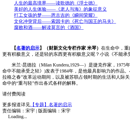
人生的最高境界——读歌德的《浮士德》
美好的人生体验——《老人与海》的象征意义
打工女孩的梦——恩古吉的《瞬间荣耀》
文化冲突背后——索因卡的《死亡与国王的马夫》
腐败和酒——解读莫言的《酒国》
【
名著的启示
】（财新文化专栏作家 米琴）
在生命中，重
更有积极意义，还是轻的东西更有积极意义呢？小说《不能承
米兰·昆德拉（
Milan Kundera,
1929—）是捷克作家，1
命中不能承受之轻》)发表于1984年，是他最具影响力的作品
拉格之春”改革运动期间，以及被苏联占领时期的生活和人际关
命中的“重与轻”作出各式各样的解释。
请付费阅读
更多报道详见
【专题】名著的启示
责任编辑：宋宇 | 版面编辑：宋宇
Loading...