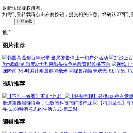
财新传媒版权所有。
如需刊登转载请点击右侧按钮，提交相关信息。经确认即可刊
推广
图片推荐
韩国高温创百年纪录 当局警告停止一切户外活动
加沙上百
为“蟑螂”的印度Z世代 用街头抗争将教育部长拱下台
视线｜
强降雨 3小时累计雨量超80毫米
秘鲁纳斯卡观光飞机坠毁 1
视听推荐
【不唯一答案】不止“养老”
【特别呈现】寻找100种有意
走进第四届链博会，让数智科技“链”接产业
【特别呈现】寻找
寻找100种有意思的生活方式·第二对
编辑推荐