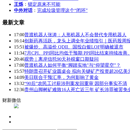
王烁
：
锁定原来不可能
中外对话
：
完成垃圾管理这个“闭环”
最新文章
17:00
普渡机器人张涛：人形机器人不会替代专用机器人
16:14
创新药再活跃，龙头上调全年业绩指引｜医药股周
15:51
被爆炒、高溢价 QDII、国投白银LOF明确被退市
11:34
7月CPI、PPI同比均低于预期 PPI同比结束持续改
20:46
观势｜离岸信托90天补税窗口期疑问
17:00
普渡机器人如何平衡“脚踏实地”与“仰望星空”？
15:57
特朗普召开矿业圆桌会 拟向关键矿产投资超20亿美
14:09
美日联合干预汇率，为何影响了黄金
13:32
“90后”农民工讨薪涉刑案发回重审 因部分事实不清
12:36
贵州山脚树矿难致16人死亡近三年 矿长涉罪被罢免
财新微信