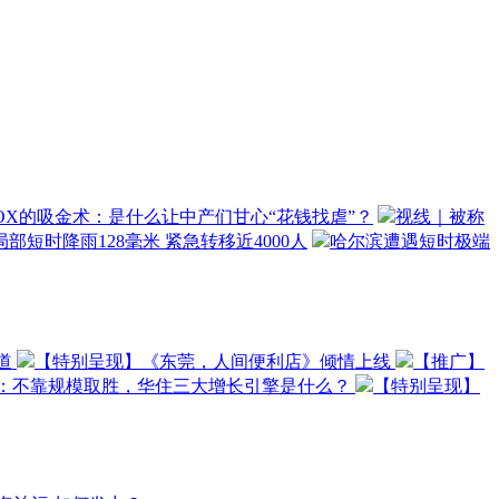
OX的吸金术：是什么让中产们甘心“花钱找虐”？
视线｜被称
部短时降雨128毫米 紧急转移近4000人
哈尔滨遭遇短时极端
道
【特别呈现】《东莞，人间便利店》倾情上线
【推广】
O：不靠规模取胜，华住三大增长引擎是什么？
【特别呈现】