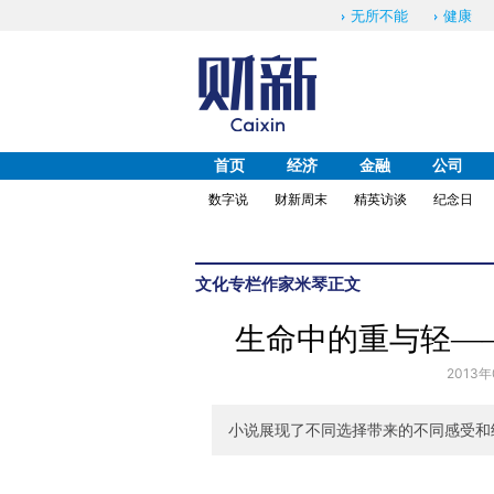
无所不能
健康
首页
经济
金融
公司
数字说
财新周末
精英访谈
纪念日
文化
专栏作家
米琴
正文
生命中的重与轻—
2013年
小说展现了不同选择带来的不同感受和