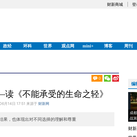
财新商城
登
政经
环科
世界
观点网
mini+
博客
周刊
0
编
—读《不能承受的生命之轻》
06月14日 17:51 来源于
财新网
成都
战第
结果，也体现出对不同选择的理解和尊重
财新