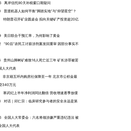
6
离岸信托90天补税窗口期疑问
0
普渡机器人如何平衡“脚踏实地”与“仰望星空”？
7
特朗普召开矿业圆桌会 拟向关键矿产投资超20亿
进第四届链博
【商旅对话】华住集团
技“链”接产
【特别呈现】寻找100种
CFO：不靠规模取胜，华
【特别呈
9
美日联合干预汇率，为何影响了黄金
有意思的生活方式·第三对
住三大增长引擎是什么？
有意思的
2
“90后”农民工讨薪涉刑案发回重审 因部分事实不
6
贵州山脚树矿难致16人死亡近三年 矿长涉罪被罢
国人大代表
非京籍五环内购房社保降至一年 北京市公积金最
贷340万元
7
寒武纪上半年净利润同比翻倍 营收增速逐季放缓
3
对话｜邱仁宗：临床研究参与者的安全永远是第
6
全国人大常委会：六名将领涉嫌严重违纪违法 被
全国人大代表