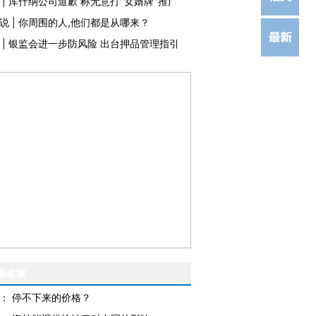
|
库什纳公司道歉 称无意打"女婿牌"推广
说
|
你周围的人,他们都是从哪来？
|
银监会进一步防风险 出台押品管理指引
新名家
：
停不下来的价格？