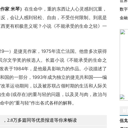
世界
作家 米琴）
在生命中，重的东西让人心灵感到沉重，
数字
相反，会让人感到轻松、自由，不受任何限制。到底是
金融
东西更有积极意义呢？小说《不能承受的生命之轻》一
929—）是捷克作家，1975年流亡法国。他曾多次获得
贝尔文学奖的候选人。长篇小说《不能承受的生命之
发表于1984年，是他最具影响力的作品。小说描述了
和国的一部分，1993年成为独立的捷克共和国——编
春”改革运动期间，以及被苏联占领时期的生活和人际关
生命(或存在)的重与轻的问题，以及灵与肉，政治与
命中的“重与轻”作出各式各样的解释。
财
，2.8万多篇同等优质报道等你来畅读
伍戈