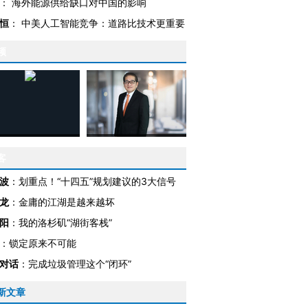
：
海外能源供给缺口对中国的影响
恒
：
中美人工智能竞争：道路比技术更重要
频
客
波
：
划重点！“十四五”规划建议的3大信号
龙
：
金庸的江湖是越来越坏
阳
：
我的洛杉矶“湖街客栈”
：
锁定原来不可能
对话
：
完成垃圾管理这个“闭环”
跨国走私7万
视线｜被称为“蟑螂”的印
视线｜“入侵”还是“人道危
检体内含3种
度Z世代 用街头抗争将教
机”？难民潮撕裂西班牙
秘鲁纳斯
新文章
育部长拱下台
飞地休达
13人遇难