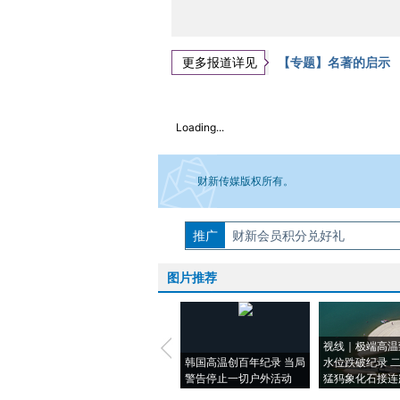
更多报道详见
【专题】名著的启示
Loading...
财新传媒版权所有。
推广
如需刊登转载请点击右侧按钮，提交相关
财新会员积分兑好礼
图片推荐
视线｜极端高温
韩国高温创百年纪录 当局
水位跌破纪录 
警告停止一切户外活动
猛犸象化石接连