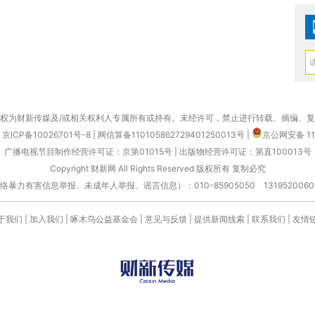
权为财新传媒及/或相关权利人专属所有或持有。未经许可，禁止进行转载、摘编、
京ICP备10026701号-8
|
网信算备110105862729401250013号
|
京公网安备 11
广播电视节目制作经营许可证：京第01015号
|
出版物经营许可证：第直100013号
Copyright 财新网 All Rights Reserved 版权所有 复制必究
害信息举报、未成年人举报、谣言信息）：010-85905050 13195200605 举报邮
于我们
|
加入我们
|
啄木鸟公益基金会
|
意见与反馈
|
提供新闻线索
|
联系我们
|
友情