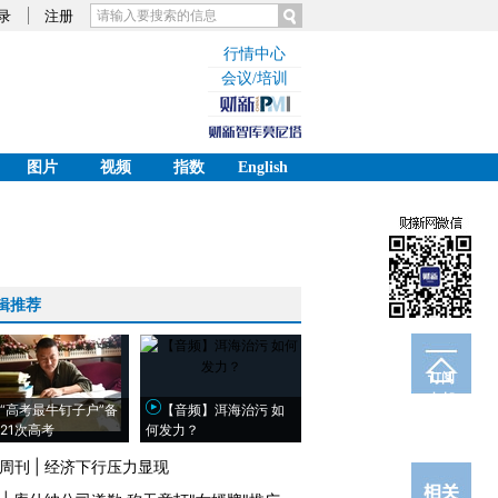
录
注册
行情中心
会议/培训
图片
视频
指数
English
辑推荐
订阅
电邮
“高考最牛钉子户”备
【音频】洱海治污 如
21次高考
何发力？
周刊
|
经济下行压力显现