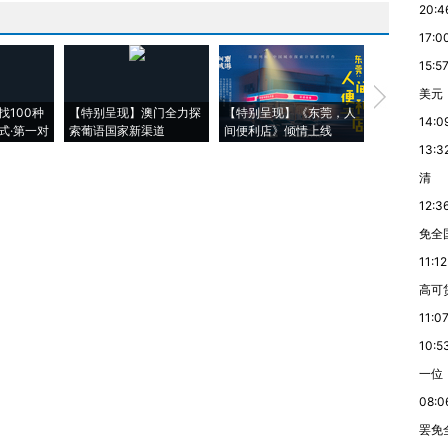
20:4
17:0
15:5
美元
【推广】走
找100种
【特别呈现】澳门全力探
【特别呈现】《东莞，人
会，让数智科
14:0
式·第一对
索葡语国家新渠道
间便利店》倾情上线
业
13:3
清
12:3
免全
11:12
高可
11:0
10:5
一位
08:0
罢免