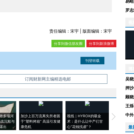
易峘
罗志
视
责任编辑：宋宇 | 版面编辑：宋宇
分享到微信朋友圈
分享到新浪微博
博
信息。经确认即可刊登转载。
吴晓
订阅财新网主编精选电邮
押沙
顾晓
王烁
中外
致多瑙河
加沙上百万流离失所者困
视线｜HYROX的吸金
马航飞行员
二战沉船与
于“塑料烤箱” 高温引发健
术：是什么让中产们甘
粒摇头丸 尿
露出
康危机
心“花钱找虐”？
毒品
最