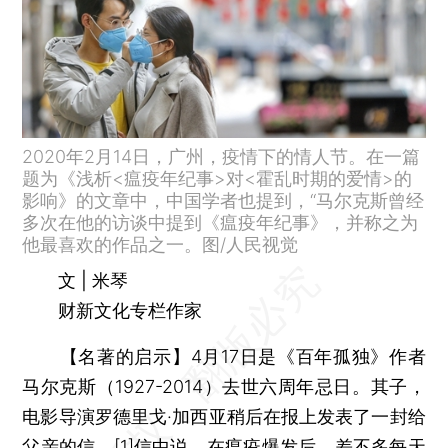
2020年2月14日，广州，疫情下的情人节。在一篇
题为《浅析<瘟疫年纪事>对<霍乱时期的爱情>的
影响》的文章中，中国学者也提到，“马尔克斯曾经
多次在他的访谈中提到《瘟疫年纪事》，并称之为
他最喜欢的作品之一。图/人民视觉
文 | 米琴
财新文化专栏作家
【名著的启示】
4月17日是《百年孤独》作者
马尔克斯（1927-2014）去世六周年忌日。其子，
电影导演罗德里戈·加西亚稍后在报上发表了一封给
父亲的信。[1]信中说，在瘟疫爆发后，差不多每天