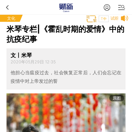
文化
试听
T中
米琴专栏|《霍乱时期的爱情》中的
抗疫纪事
文丨米琴
2020年05月29日 12:35
他担心当瘟疫过去，社会恢复正常后，人们会忘记在
疫情中对上帝发过的誓
原图