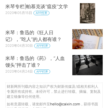
米琴专栏|帕慕克谈“瘟疫”文学
2020年05月15日
APP打开
米琴：鲁迅的《狂人日
记》，“吃人”的人都有谁？
2020年04月30日
APP打开
米琴：鲁迅的《药》，“人血
馒头”抨击了谁？
2020年04月24日
APP打开
财新网所刊载内容之知识产权为财新传媒及/或相关权利人
专属所有或持有。未经许可，禁止进行转载、摘编、复制及
建立镜像等任何使用。
如有意愿转载，请发邮件至
hello@caixin.com
，获得书面