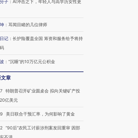
分子
：
AI冲击之下，年轻人与高学历女性更
坤
：
耳闻目睹的几位律师
日记
：
长护险覆盖全国 筹资和服务给予将持
码
波
：
“沉睡”的10万亿元公积金
新文章
57
特朗普召开矿业圆桌会 拟向关键矿产投
20亿美元
09
美日联合干预汇率，为何影响了黄金
32
“90后”农民工讨薪涉刑案发回重审 因部
实不清