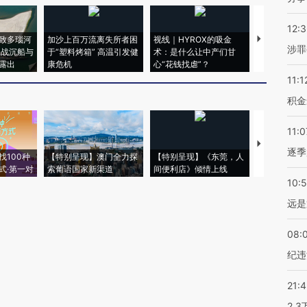
12:
致多瑙河
加沙上百万流离失所者困
视线｜HYROX的吸金
马航飞行员
涉罪
二战沉船与
于“塑料烤箱” 高温引发健
术：是什么让中产们甘
粒摇头丸 尿
露出
康危机
心“花钱找虐”？
毒品
11:1
积金
11:0
【推广】走
逐季
找100种
【特别呈现】澳门全力探
【特别呈现】《东莞，人
会，让数智科
式·第一对
索葡语国家新渠道
间便利店》倾情上线
业
10:
远是
08:
纪违
21:
2.