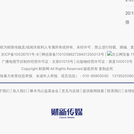
20:
倍
权为财新传媒及/或相关权利人专属所有或持有。未经许可，禁止进行转载、摘编、
京ICP备10026701号-8
|
网信算备110105862729401250013号
|
京公网安备 11
广播电视节目制作经营许可证：京第01015号
|
出版物经营许可证：第直100013号
Copyright 财新网 All Rights Reserved 版权所有 复制必究
害信息举报、未成年人举报、谣言信息）：010-85905050 13195200605 举报邮
于我们
|
加入我们
|
啄木鸟公益基金会
|
意见与反馈
|
提供新闻线索
|
联系我们
|
友情