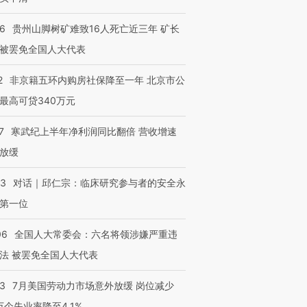
36
贵州山脚树矿难致16人死亡近三年 矿长
跨国走私7万
视线｜被称为“蟑螂”的印
视线｜“入侵”还是“人道危
被罢免全国人大代表
检体内含3种
度Z世代 用街头抗争将教
机”？难民潮撕裂西班牙
秘鲁纳斯
育部长拱下台
飞地休达
13人遇难
2
非京籍五环内购房社保降至一年 北京市公
最高可贷340万元
7
寒武纪上半年净利润同比翻倍 营收增速
进第四届链博
【商旅对话】华住集团
放缓
技“链”接产
【特别呈现】寻找100种
CFO：不靠规模取胜，华
【特别呈
有意思的生活方式·第三对
住三大增长引擎是什么？
有意思的
53
对话｜邱仁宗：临床研究参与者的安全永
第一位
06
全国人大常委会：六名将领涉嫌严重违
法 被罢免全国人大代表
43
7月美国劳动力市场意外放缓 岗位减少
3万个失业率降至4.1%