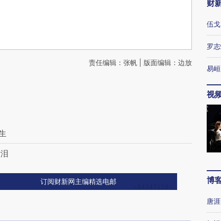
财
伍戈
罗志
责任编辑：张帆 | 版面编辑：边放
易峘
视
生
亲泪
博
订阅财新网主编精选电邮
唐涯