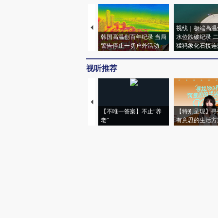
视线｜极端高温
韩国高温创百年纪录 当局
水位跌破纪录 
警告停止一切户外活动
猛犸象化石接连
视听推荐
【不唯一答案】不止“养
【特别呈现】寻
老”
有意思的生活方