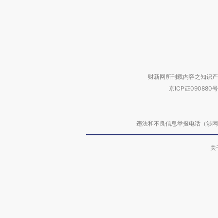
财新网所刊载内容之知识产
京ICP证090880号
违法和不良信息举报电话（涉网络暴力有
关