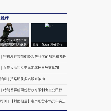
辑推荐
侵”还是“人道危机” 难
撕裂西班牙飞地休达
显影｜瓜农的漫长等待
｜
宇树发行市值610亿 先行者的加速和考验
｜
在岸人民币兑美元汇率连日升破6.75
我闻
｜
艾路明及多名股东被拘
｜
特朗普再签两份行政令限制出生公民权
周刊
｜
【封面报道】电力现货市场元年突进