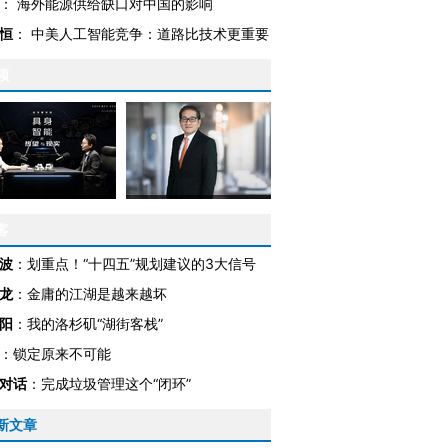
：
海外能源供给缺口对中国的影响
恒
：
中美人工智能竞争：道路比技术更重要
频
客
波
：
划重点！“十四五”规划建议的3大信号
龙
：
金庸的江湖是越来越坏
阳
：
我的洛杉矶“湖街客栈”
：
锁定原来不可能
对话
：
完成垃圾管理这个“闭环”
新文章