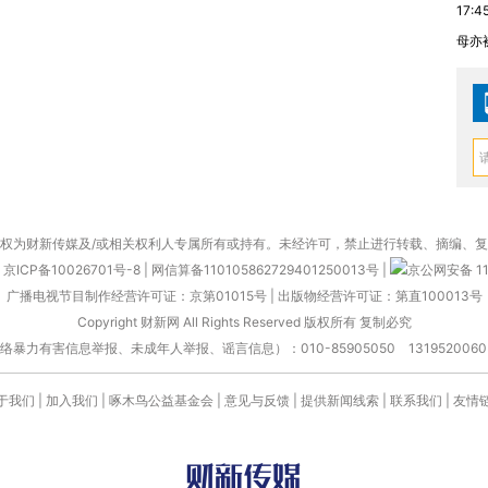
17:4
母亦
权为财新传媒及/或相关权利人专属所有或持有。未经许可，禁止进行转载、摘编、
京ICP备10026701号-8
|
网信算备110105862729401250013号
|
京公网安备 11
广播电视节目制作经营许可证：京第01015号
|
出版物经营许可证：第直100013号
Copyright 财新网 All Rights Reserved 版权所有 复制必究
害信息举报、未成年人举报、谣言信息）：010-85905050 13195200605 举报邮
于我们
|
加入我们
|
啄木鸟公益基金会
|
意见与反馈
|
提供新闻线索
|
联系我们
|
友情