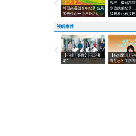
视线｜极端高温
韩国高温创百年纪录 当局
水位跌破纪录 
警告停止一切户外活动
猛犸象化石接连
视听推荐
【不唯一答案】不止“养
【特别呈现】寻
老”
有意思的生活方