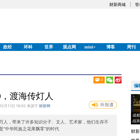
财新商城
登
政经
环科
世界
观点网
mini+
博客
周刊
0
编
49，渡海传灯人
10月11日 18:00 来源于
财新网
成都
战第
万人，带来了许多知识分子、文人、艺术家，他们生存不
是“中华民族之花果飘零”的时代
财新