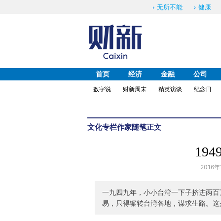
无所不能
健康
首页
经济
金融
公司
数字说
财新周末
精英访谈
纪念日
文化
专栏作家
随笔
正文
19
2016年
一九四九年，小小台湾一下子挤进两百
易，只得辗转台湾各地，谋求生路。这