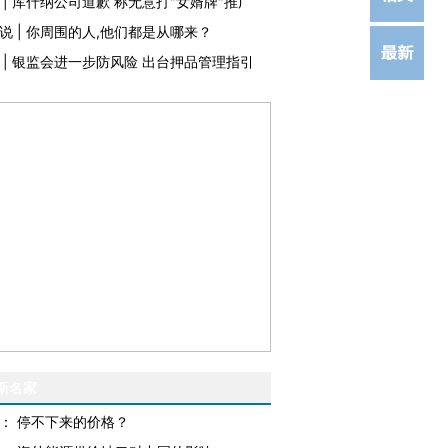
|
库什纳公司道歉 称无意打"女婿牌"推广
说
|
你周围的人,他们都是从哪来？
|
银监会进一步防风险 出台押品管理指引
新名家
：
停不下来的价格？