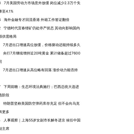
跨国走私7万
视线｜被称为“蟑螂”的印
视线｜“入侵”还是“人道危
3
7月美国劳动力市场意外放缓 岗位减少2.3万个失
检体内含3种
度Z世代 用街头抗争将教
机”？难民潮撕裂西班牙
秘鲁纳斯
至4.1%
育部长拱下台
飞地休达
13人遇难
4
海外金融专才回流香港 外籍工作签证翻倍
2
宁德时代宜春锂矿仍处停产状态 其动向影响国内
源供需格局
7月进出口增速高位放缓，价格驱动还能持续多久
进第四届链博
【商旅对话】华住集团
央行7月继续增持近20吨黄金 累计储备超过7600
技“链”接产
【特别呈现】寻找100种
CFO：不靠规模取胜，华
【特别呈
有意思的生活方式·第三对
住三大增长引擎是什么？
有意思的
司
7月进出口增速从高位略有回落 涨价动力能否持
7
下周前瞻：生态环境法典施行；巴西总统大选进
选阶段
1
特朗普坚称美国防空弹药库存充足 但不会向乌克
供更多
4
人事观察｜上海55岁女副市长解冬进京 候任中国
副主席