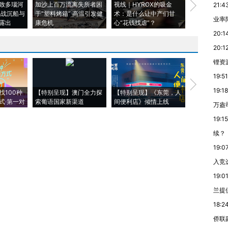
致多瑙河
加沙上百万流离失所者困
视线｜HYROX的吸金
马航飞行员
21:4
二战沉船与
于“塑料烤箱” 高温引发健
术：是什么让中产们甘
粒摇头丸 尿
业率降
露出
康危机
心“花钱找虐”？
毒品
20:1
20:1
锂资
19:51
【推广】走
19:18
找100种
【特别呈现】澳门全力探
【特别呈现】《东莞，人
会，让数智科
式·第一对
索葡语国家新渠道
间便利店》倾情上线
业
万盎
19:15
续？
19:0
入竞
19:0
兰提
18:2
侨联