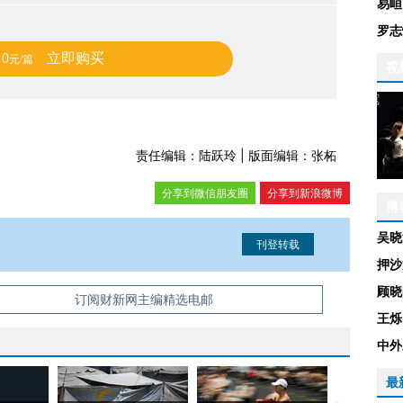
易峘
罗志
0
立即购买
元/篇
视
责任编辑：陆跃玲 | 版面编辑：张柘
分享到微信朋友圈
分享到新浪微博
博
吴晓
押沙
顾晓
信息。经确认即可刊登转载。
订阅财新网主编精选电邮
王烁
中外
最