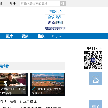
录
注册
行情中心
会议/培训
图片
视频
指数
English
辑推荐
订阅
电邮
“高考最牛钉子户”备
【音频】洱海治污 如
21次高考
何发力？
周刊
|
经济下行压力显现