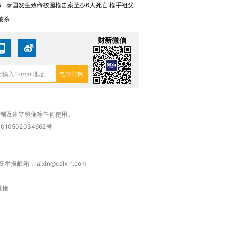
5
泰国发生致命校园枪击案至少6人死亡 枪手祖父
被杀
财新微信
复制及建立镜像等任何使用。
010502034662号
箱：laixin@caixin.com
链接