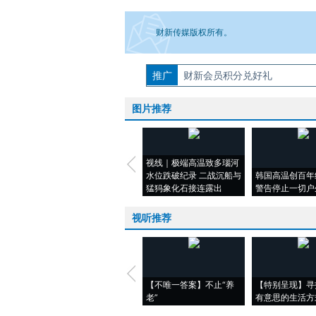
财新传媒版权所有。
推广
如需刊登转载请点击右侧按钮，提交相关
财新会员积分兑好礼
图片推荐
视线｜极端高温致多瑙河
水位跌破纪录 二战沉船与
韩国高温创百年
猛犸象化石接连露出
警告停止一切户
视听推荐
【不唯一答案】不止“养
【特别呈现】寻
老”
有意思的生活方