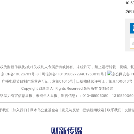
10:5
为何
权为财新传媒及/或相关权利人专属所有或持有。未经许可，禁止进行转载、摘编、
京ICP备10026701号-8
|
网信算备110105862729401250013号
|
京公网安备 11
广播电视节目制作经营许可证：京第01015号
|
出版物经营许可证：第直100013号
Copyright 财新网 All Rights Reserved 版权所有 复制必究
害信息举报、未成年人举报、谣言信息）：010-85905050 13195200605 举报邮
于我们
|
加入我们
|
啄木鸟公益基金会
|
意见与反馈
|
提供新闻线索
|
联系我们
|
友情