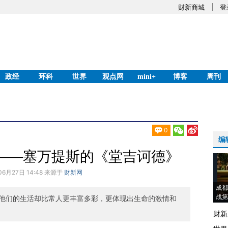
财新商城
登
政经
环科
世界
观点网
mini+
博客
周刊
0
编
——塞万提斯的《堂吉诃德》
06月27日 14:48 来源于
财新网
成都
战第
他们的生活却比常人更丰富多彩，更体现出生命的激情和
财新