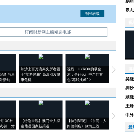
易峘
罗志
视
信息。经确认即可刊登转载。
订阅财新网主编精选电邮
博
加沙上百万流离失所者困
视线｜HYROX的吸金
马航飞行员
纪录 当局
于“塑料烤箱” 高温引发健
术：是什么让中产们甘
粒摇头丸 尿
吴晓
外活动
康危机
心“花钱找虐”？
毒品
押沙
顾晓
王烁
中外
【推广】走
找100种
【特别呈现】澳门全力探
【特别呈现】《东莞，人
会，让数智科
式·第一对
索葡语国家新渠道
间便利店》倾情上线
业
最