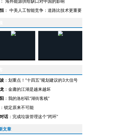
：
海外能源供给缺口对中国的影响
恒
：
中美人工智能竞争：道路比技术更重要
频
客
跨国走私7万
视线｜被称为“蟑螂”的印
视线｜“入侵”还是“人道危
检体内含3种
度Z世代 用街头抗争将教
机”？难民潮撕裂西班牙
秘鲁纳斯
波
：
划重点！“十四五”规划建议的3大信号
育部长拱下台
飞地休达
13人遇难
龙
：
金庸的江湖是越来越坏
阳
：
我的洛杉矶“湖街客栈”
：
锁定原来不可能
对话
：
完成垃圾管理这个“闭环”
进第四届链博
【商旅对话】华住集团
技“链”接产
【特别呈现】寻找100种
CFO：不靠规模取胜，华
【特别呈
有意思的生活方式·第三对
住三大增长引擎是什么？
有意思的
新文章