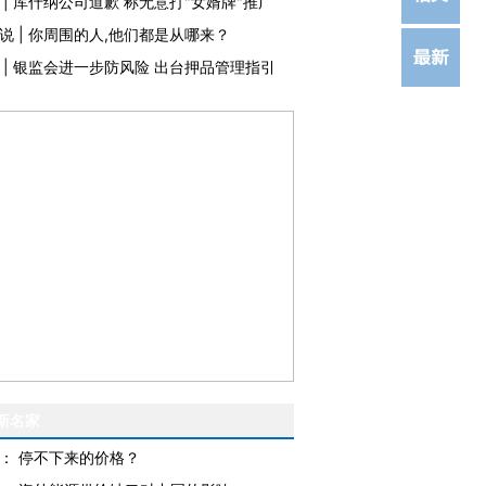
|
库什纳公司道歉 称无意打"女婿牌"推广
说
|
你周围的人,他们都是从哪来？
|
银监会进一步防风险 出台押品管理指引
新名家
：
停不下来的价格？