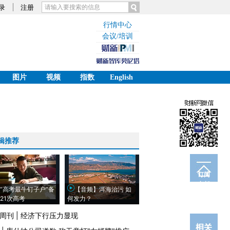
录
注册
行情中心
会议/培训
图片
视频
指数
English
辑推荐
订阅
电邮
“高考最牛钉子户”备
【音频】洱海治污 如
21次高考
何发力？
周刊
|
经济下行压力显现