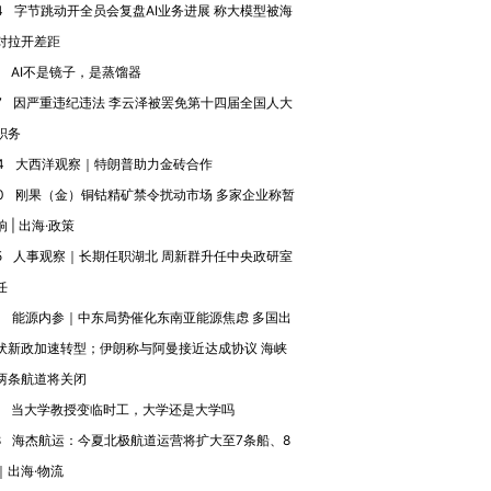
4
字节跳动开全员会复盘AI业务进展 称大模型被海
对拉开差距
AI不是镜子，是蒸馏器
7
因严重违纪违法 李云泽被罢免第十四届全国人大
职务
4
大西洋观察｜特朗普助力金砖合作
0
刚果（金）铜钴精矿禁令扰动市场 多家企业称暂
 | 出海·政策
5
人事观察｜长期任职湖北 周新群升任中央政研室
任
3
能源内参｜中东局势催化东南亚能源焦虑 多国出
伏新政加速转型；伊朗称与阿曼接近达成协议 海峡
两条航道将关闭
当大学教授变临时工，大学还是大学吗
8
海杰航运：今夏北极航道运营将扩大至7条船、8
｜出海·物流