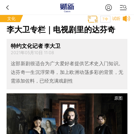
文化
试听
T中
李大卫专栏｜电视剧里的达芬奇
特约文化记者 李大卫
2021年05月10日 11:08
这部新剧很适合为广大爱好者提供艺术史入门知识。
达芬奇一生沉浮荣辱，加上欧洲动荡多彩的背景，无
需添加佐料，已经充满戏剧性
原图