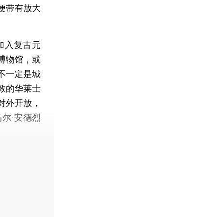
便带有放大
加入复古元
博物馆，或
不一定是城
敦的华莱士
对外开放，
尔·安德烈