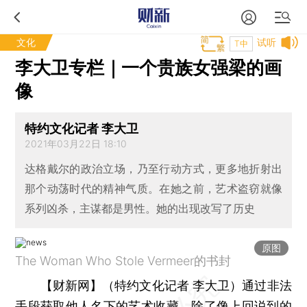
文化
试听
T中
李大卫专栏｜一个贵族女强梁的画
像
特约文化记者 李大卫
2021年03月22日 18:10
达格戴尔的政治立场，乃至行动方式，更多地折射出
那个动荡时代的精神气质。在她之前，艺术盗窃就像
系列凶杀，主谋都是男性。她的出现改写了历史
原图
The Woman Who Stole Vermeer的书封
【财新网】（特约文化记者 李大卫）
通过非法
手段获取他人名下的艺术收藏，除了像上回说到的