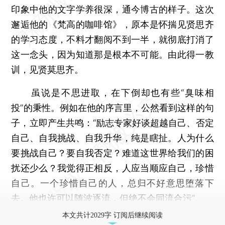
印象中他的文字学养很深，通今博古的样子。这次
邂逅他的《梵高的咖啡馆》，原本是怀揣见贤思齐
的学习态度，不料才翻阅不到一半，就彻底打消了
这一念头，因为知道那是根本不可能。由此得一教
训，见贤莫思齐。
虽说是不思进取，在下倒却也有些“臭味相
投”的秉性。例如在他的序言里，公然看到这样的句
子，立即产生共鸣：“励志专家好谈超越自己、否定
自己、自我挑战、自我升华，纯是瞎扯。人为什么
要挑战自己？要自我否定？难道这世界给我们的困
扰还少么？我觉得正相反，人应当顺应自己，珍惜
自己。一个珍惜自己的人，总归不好意思堕落下
去。他也许可以随波逐流，但绝不会同流合污”。
本文共计2029字 订阅后继续阅读