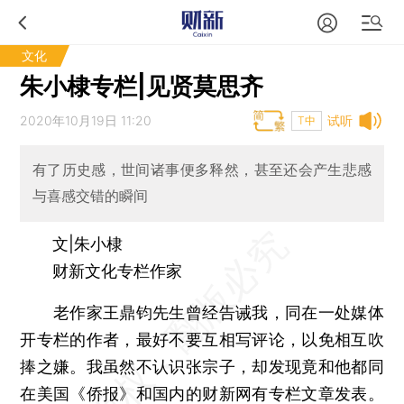
文化
朱小棣专栏|见贤莫思齐
2020年10月19日 11:20
试听
T中
有了历史感，世间诸事便多释然，甚至还会产生悲感
与喜感交错的瞬间
文|朱小棣
财新文化专栏作家
老作家王鼎钧先生曾经告诫我，同在一处媒体
开专栏的作者，最好不要互相写评论，以免相互吹
捧之嫌。我虽然不认识张宗子，却发现竟和他都同
在美国《侨报》和国内的财新网有专栏文章发表。