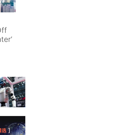
ff
nter’