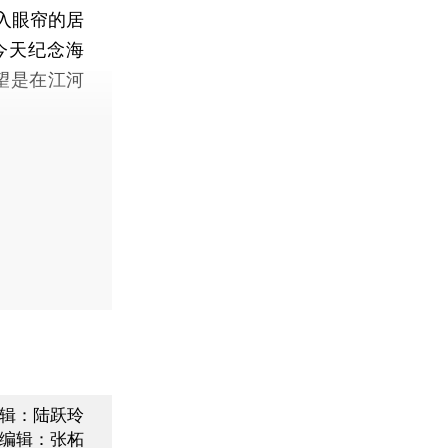
入眼帘的居
今天纪念海
望是在江河
辑：陆跃玲
编辑：张柘