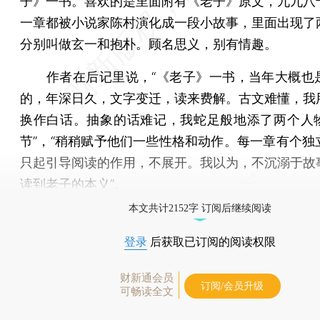
子》一书。喜欢的是里面附有《老子》原文，九九八
一章都被小说家陈村演化成一段小故事，里面出现了
分别叫做玄一和抱朴。顾名思义，别有情趣。
作者在后记里说，“《老子》一书，当年大概也
的，年深日久，文字变迁，读来费解。古文难懂，我
换作白话。抽象的话难记，我蛇足般地添了两个人
节”，“稍稍赋予他们一些性格和动作。每一章有个独
只起引导阅读的作用，不展开。我以为，不沉溺于故
读到老子的本义”。
本文共计2152字 订阅后继续阅读
登录
后获取已订阅的阅读权限
财新通会员
订阅/会员升级
可畅读全文