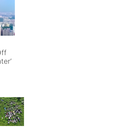
ff
nter’