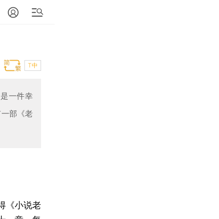
T中
真是一件幸
有一部《老
得《小说老