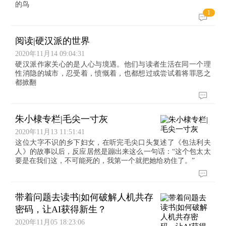
的鸟
1
阅读|硬汉派的世界
2020年11月14 09:04:31
硬汉派作家关心的是人心与境遇。他们与读者生活在同一个理
性消隐的城市，忍受着，愤慨着，也都想过或尝试着将罪恶之
都掀翻
朱小棣专栏|毛尖一寸灰
2020年11月13 11:51:41
这位大字不识的乡下妇女，在听完毛尖口头复述了《包法利夫
人》的故事以后，反应居然是蹦出来这么一句话：“这个包太太
要是在我们这，不可能死的，我第一个就把她给劝住了。”
带着问题去读书|如何破解人机共存
密码，让AI获得新生？
2020年11月05 18:23:06