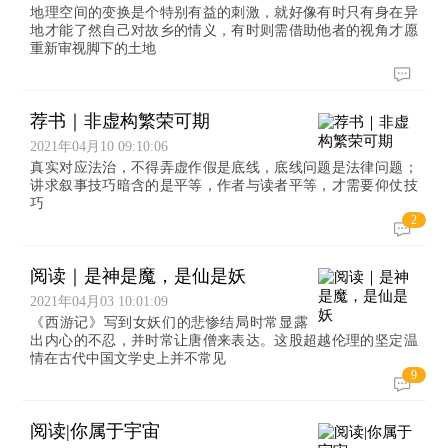
地理空间的变换是个特别有益的刺激，就好像有时只有身在异
地才能了然自己对故乡的情义，有时则需借助他者的视角才愿
重新审视脚下的土地
荐书｜非虚构繁荣可期
2021年04月10 09:10:06
真实对应法治，不得弄虚作假是底线，底线问题是法律问题；
讲求叙事技巧暗含的是平等，作者与读者平等，才需要仰仗技
巧
2
阅读｜是神是魔，是仙是妖
2021年04月03 10:01:09
《西游记》写到女妖们的悲惨结局时常显露
出内心的不忍，并时常让唐僧来表达。这股超越伦理的坚定温
情在古代中国文学史上并不常见
9
阅读|你属于宇宙