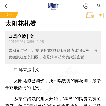
文化
T中
太阳花礼赞
□ 邱立波 | 文
2014年05月05日 12:05
太阳花运动一开始便有意摆脱现有台湾政治架构，有
意摆脱统独的旧题，这是清新明快的政治直觉
□ 邱立波 | 文
太阳花似已凋残，我不唱凄切的葬花词，愿给
予它最热情的礼赞。
从学生占领的那天开始，“暴民”的指责便纷至
沓来。这是“告别革命”的时代合唱所致，显示了指