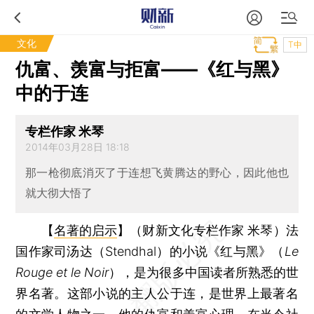
文化
T中
仇富、羡富与拒富——《红与黑》
中的于连
专栏作家 米琴
2014年03月28日 18:18
那一枪彻底消灭了于连想飞黄腾达的野心，因此他也
就大彻大悟了
【
名著的启示
】（财新文化专栏作家 米琴）
法
国作家司汤达（Stendhal）的小说《红与黑》（
Le
Rouge et le Noir
），是为很多中国读者所熟悉的世
界名著。这部小说的主人公于连，是世界上最著名