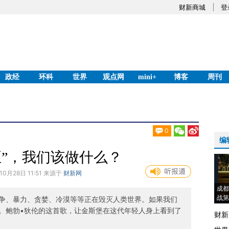
财新商城
登
政经
环科
世界
观点网
mini+
博客
周刊
0
编
至”，我们该做什么？
10月28日 11:51 来源于
财新网
成都
战第
争、暴力、贪婪、冷漠等等正在毁灭人类世界。如果我们
。鲍勃•狄伦的这首歌，让金斯堡在这代年轻人身上看到了
财新