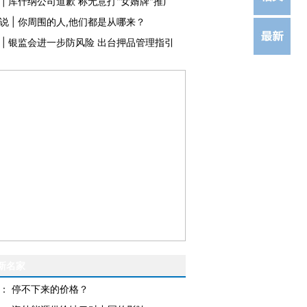
|
库什纳公司道歉 称无意打"女婿牌"推广
说
|
你周围的人,他们都是从哪来？
|
银监会进一步防风险 出台押品管理指引
新名家
：
停不下来的价格？