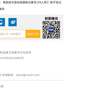
5
泰国发生致命校园枪击案至少6人死亡 枪手祖父
被杀
财新微信
复制及建立镜像等任何使用。
010502034662号
箱：laixin@caixin.com
链接