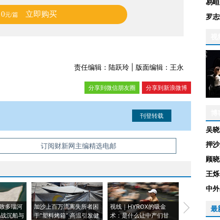
易峘
0
立即购买
元/篇
罗志
视
责任编辑：陆跃玲 | 版面编辑：王永
分享到微信朋友圈
分享到新浪微博
博
吴晓
押沙
信息。经确认即可刊登转载。
订阅财新网主编精选电邮
顾晓
王烁
中外
致多瑙河
加沙上百万流离失所者困
视线｜HYROX的吸金
马航飞行员
最
二战沉船与
于“塑料烤箱” 高温引发健
术：是什么让中产们甘
粒摇头丸 尿