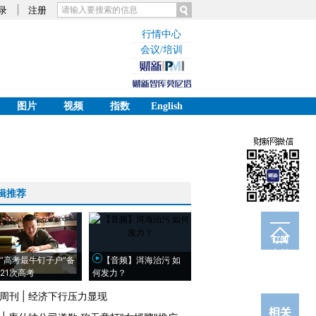
录
注册
行情中心
会议/培训
图片
视频
指数
English
辑推荐
订阅
电邮
“高考最牛钉子户”备
【音频】洱海治污 如
21次高考
何发力？
周刊
|
经济下行压力显现