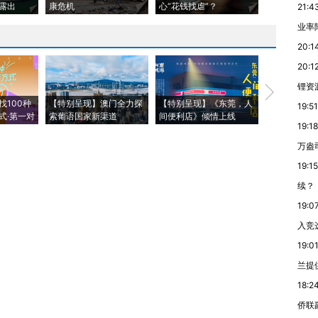
露出
康危机
心“花钱找虐”？
毒品
21:4
业率降
20:1
20:1
锂资
【推广】走
找100种
【特别呈现】澳门全力探
【特别呈现】《东莞，人
会，让数智科
19:51
式·第一对
索葡语国家新渠道
间便利店》倾情上线
业
19:18
万盎
19:15
续？
19:0
入竞
19:0
兰提
18:2
侨联