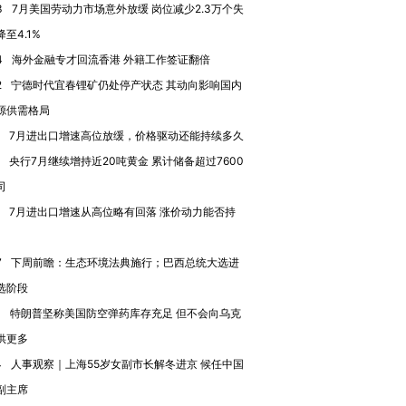
育部长拱下台
飞地休达
13人遇难
3
7月美国劳动力市场意外放缓 岗位减少2.3万个失
至4.1%
4
海外金融专才回流香港 外籍工作签证翻倍
2
宁德时代宜春锂矿仍处停产状态 其动向影响国内
源供需格局
进第四届链博
【商旅对话】华住集团
技“链”接产
【特别呈现】寻找100种
CFO：不靠规模取胜，华
【特别呈
7月进出口增速高位放缓，价格驱动还能持续多久
有意思的生活方式·第三对
住三大增长引擎是什么？
有意思的
央行7月继续增持近20吨黄金 累计储备超过7600
司
7月进出口增速从高位略有回落 涨价动力能否持
7
下周前瞻：生态环境法典施行；巴西总统大选进
选阶段
1
特朗普坚称美国防空弹药库存充足 但不会向乌克
供更多
4
人事观察｜上海55岁女副市长解冬进京 候任中国
副主席