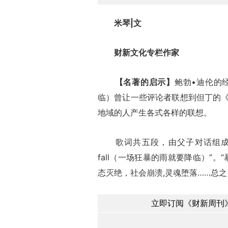
米琴|文
财新文化专栏作家
【名著的启示】
鲍勃•迪伦的经典作
临）曾让一些评论者联想到但丁的
地域的人产生各式各样的联想。
歌词共五段，由父子对话组成。每段的结尾都是
fall（一场狂暴的雨就要降临）”
态灭绝，社会崩溃,灵魂堕落……总
立即订阅《财新周刊》