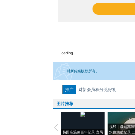
Loading...
财新传媒版权所有。
推广
如需刊登转载请点击右侧按钮，提交相关
财新会员积分兑好礼
图片推荐
视线｜极端高温
韩国高温创百年纪录 当局
水位跌破纪录 