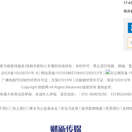
17:4
母亦
权为财新传媒及/或相关权利人专属所有或持有。未经许可，禁止进行转载、摘编、
京ICP备10026701号-8
|
网信算备110105862729401250013号
|
京公网安备 11
广播电视节目制作经营许可证：京第01015号
|
出版物经营许可证：第直100013号
Copyright 财新网 All Rights Reserved 版权所有 复制必究
害信息举报、未成年人举报、谣言信息）：010-85905050 13195200605 举报邮
于我们
|
加入我们
|
啄木鸟公益基金会
|
意见与反馈
|
提供新闻线索
|
联系我们
|
友情