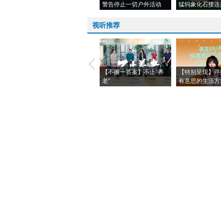
警告停止一切户外活动
猛犸象化石接连
视听推荐
【不唯一答案】不止“养
【特别呈现】寻
老”
有意思的生活方