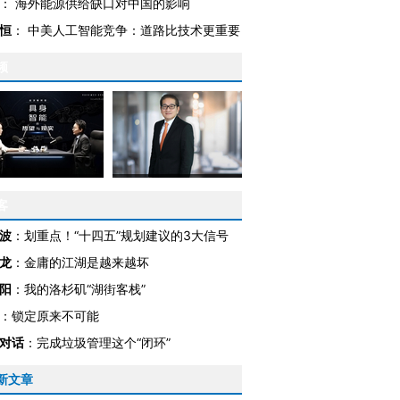
：
海外能源供给缺口对中国的影响
恒
：
中美人工智能竞争：道路比技术更重要
频
客
波
：
划重点！“十四五”规划建议的3大信号
龙
：
金庸的江湖是越来越坏
阳
：
我的洛杉矶“湖街客栈”
：
锁定原来不可能
对话
：
完成垃圾管理这个“闭环”
跨国走私7万
视线｜被称为“蟑螂”的印
视线｜“入侵”还是“人道危
新文章
检体内含3种
度Z世代 用街头抗争将教
机”？难民潮撕裂西班牙
秘鲁纳斯