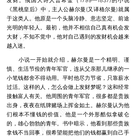
发财。俄国大诗人普希金（1799—1837)的小说
《黑桃皇后》中，主人公赫尔曼(又译格尔曼)就属
于这类人。他原是一个头脑冷静、意志坚定、前途
光明的年轻人。最初，他并不相信自己真有机会发
大财，不知不觉中，他对自己遇到的发财机会越来
越入迷。
小说一开始就介绍，赫尔曼是一个精明、谨
慎、生活节俭的青年军官，连从父亲那儿继承的一
小笔钱都舍不得动用。平时他尽力节省，只靠薪水
过活。这样的人，怎么会做上发财梦呢？这和经常
接触富人有关。他周围的青年军官，很多都是贵族
出身，夜夜在纸牌赌场上挥金如土。赫尔曼认为他
们根本不懂钱的价值。他是一个外形酷似拿破仑
的，雄心勃勃的青年。书中暗示，他看到那些贵族
拿钱不当回事，很希望能把他们的钱都赢到自己手