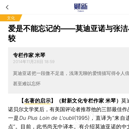
文化
爱是不能忘记的——莫迪亚诺与张洁
较
专栏作家 米琴
2014年11月28日 18:59
莫迪亚诺把一段微不足道，浅薄无聊的爱情描写得令人
甚至难以忘怀
【
名著的启示
】（财新文化专栏作家 米琴）
莫
诺贝尔文学奖后，有美国评论者推荐他的三部最佳作
一是
Du Plus Loin de L'oubli
(1995)，直译为“来
点”。目前，此书尚无中译本。有介绍莫迪亚诺的中