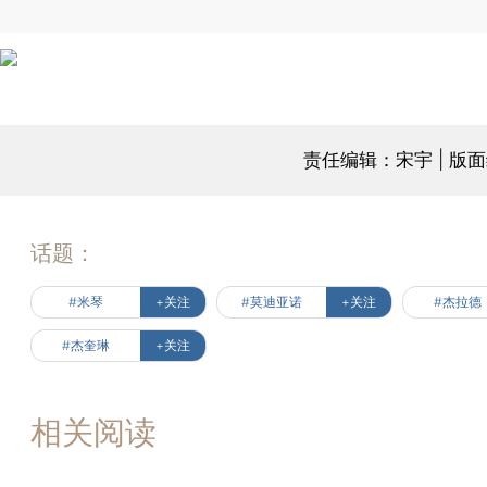
责任编辑：宋宇 | 版
话题：
#米琴
+关注
#莫迪亚诺
+关注
#杰拉德
#杰奎琳
+关注
相关阅读