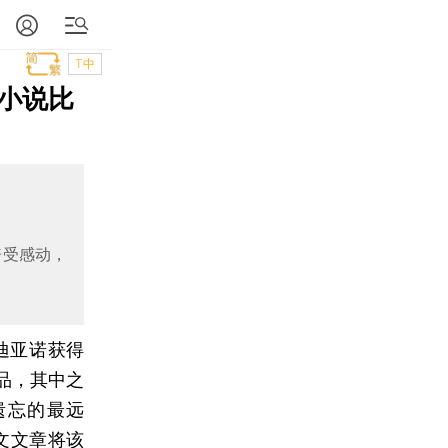
T中
小说比
倍受感动，
迪亚诺获得
品，其中之
自遗忘的最远
文文章将该