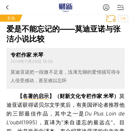
文化
T中
爱是不能忘记的——莫迪亚诺与张
洁小说比较
专栏作家 米琴
2014年11月28日 18:59
莫迪亚诺把一段微不足道，浅薄无聊的爱情描写得令
人倍受感动，甚至难以忘怀
【
名著的启示
】（财新文化专栏作家 米琴）
莫
迪亚诺获得诺贝尔文学奖后，有美国评论者推荐他
的三部最佳作品，其中之一是
Du Plus Loin de
L'oubli
(1995)，直译为“来自遗忘的最远点”。目