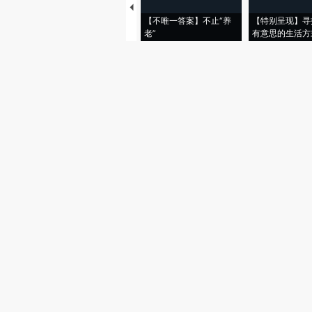
【不唯一答案】不止“养
【特别呈现】寻
老”
有意思的生活方