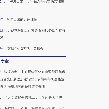
分子
：
AI冲击之下，年轻人与高学历女性更
进第四届链博
【商旅对话】华住集团
技“链”接产
【特别呈现】寻找100种
CFO：不靠规模取胜，华
【特别呈
有意思的生活方式·第三对
住三大增长引擎是什么？
有意思的
坤
：
耳闻目睹的几位律师
日记
：
长护险覆盖全国 筹资和服务给予将持
码
波
：
“沉睡”的10万亿元公积金
新文章
3
能源内参｜中东局势催化东南亚能源焦虑
出台光伏新政加速转型；伊朗称与阿曼接近
协议 海峡现有两条航道将关闭
6
当大学教授变临时工，大学还是大学吗
8
海杰航运：今夏北极航道运营将扩大至7