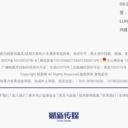
08:
置；
LU
州建
权为财新传媒及/或相关权利人专属所有或持有。未经许可，禁止进行转载、摘编、
京ICP备10026701号-8
|
网信算备110105862729401250013号
|
京公网安备 11
广播电视节目制作经营许可证：京第01015号
|
出版物经营许可证：第直100013号
Copyright 财新网 All Rights Reserved 版权所有 复制必究
害信息举报、未成年人举报、谣言信息）：010-85905050 13195200605 举报邮
于我们
|
加入我们
|
啄木鸟公益基金会
|
意见与反馈
|
提供新闻线索
|
联系我们
|
友情