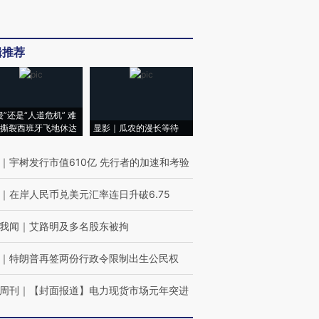
辑推荐
侵”还是“人道危机” 难
撕裂西班牙飞地休达
显影｜瓜农的漫长等待
｜
宇树发行市值610亿 先行者的加速和考验
｜
在岸人民币兑美元汇率连日升破6.75
我闻
｜
艾路明及多名股东被拘
｜
特朗普再签两份行政令限制出生公民权
周刊
｜
【封面报道】电力现货市场元年突进