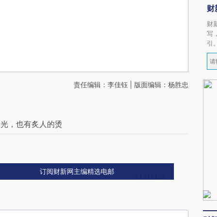
财
财
写
引
责任编辑：李佳钰 | 版面编辑：杨胜忠
的光，也有炙人的烫
订阅财新网主编精选电邮