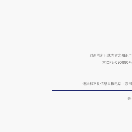
财新网所刊载内容之知识产
京ICP证090880号
违法和不良信息举报电话（涉网络暴力有
关