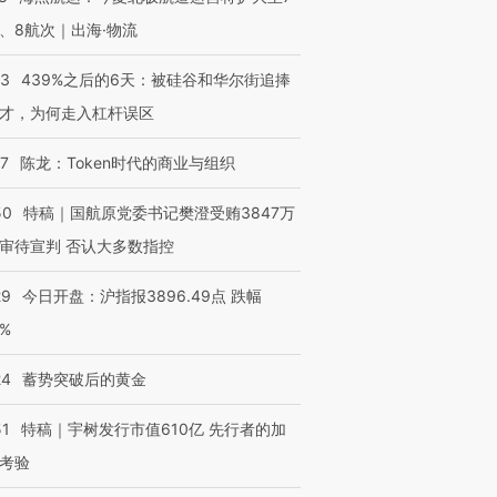
、8航次｜出海·物流
53
439%之后的6天：被硅谷和华尔街追捧
才，为何走入杠杆误区
07
陈龙：Token时代的商业与组织
50
特稿｜国航原党委书记樊澄受贿3847万
审待宣判 否认大多数指控
29
今日开盘：沪指报3896.49点 跌幅
0%
24
蓄势突破后的黄金
51
特稿｜宇树发行市值610亿 先行者的加
考验