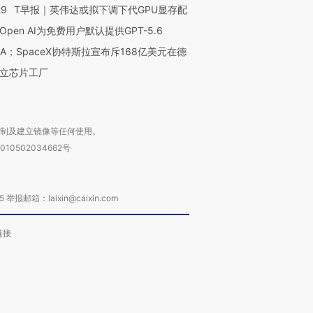
29
T早报｜英伟达或拟下调下代GPU显存配
Open AI为免费用户默认提供GPT-5.6
NA；SpaceX协特斯拉宣布斥168亿美元在德
立芯片工厂
复制及建立镜像等任何使用。
010502034662号
箱：laixin@caixin.com
链接