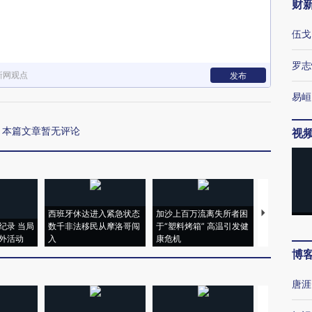
财
伍戈
罗志
新网观点
发布
易峘
本篇文章暂无评论
视
西班牙休达进入紧急状态
加沙上百万流离失所者困
视线｜HYR
纪录 当局
数千非法移民从摩洛哥闯
于“塑料烤箱” 高温引发健
术：是什么
外活动
入
康危机
心“花钱找虐
博
唐涯