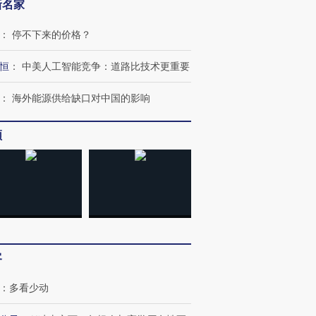
新名家
：
停不下来的价格？
恒
：
中美人工智能竞争：道路比技术更重要
：
海外能源供给缺口对中国的影响
频
OX的吸金
马航飞行员跨国走私7万
视线｜被称为“蟑螂”的印
让中产们甘
粒摇头丸 尿检体内含3种
度Z世代 用街头抗争将教
秘鲁纳斯
”？
毒品
育部长拱下台
13人遇难
客
：
多看少动