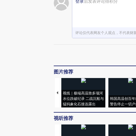
登录
后发表评论得积分
评论仅代表网友个人观点，不代表财
图片推荐
视线｜极端高温致多瑙河
水位跌破纪录 二战沉船与
韩国高温创百年
猛犸象化石接连露出
警告停止一切户
视听推荐