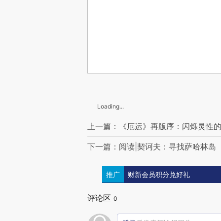
Loading...
上一篇：《厄运》再版序：闪烁灵性
下一篇：阅读|契诃夫：寻找萨哈林岛
推广
财新会员积分兑好礼
评论区
0