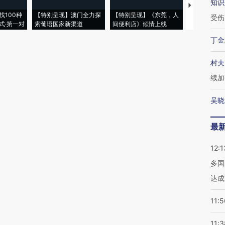
知识
【推广】走
找100种
【特别呈现】澳门全力探
【特别呈现】《东莞，人
会，让数智科
受伤
式·第一对
索葡语国家新渠道
间便利店》倾情上线
业
丁金
村夫
续加
吴晓
最
12:1
多国
达成
11:5
11:3