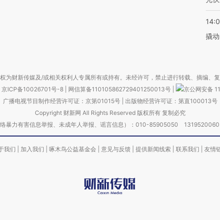
14:
撬动
权为财新传媒及/或相关权利人专属所有或持有。未经许可，禁止进行转载、摘编、
京ICP备10026701号-8
|
网信算备110105862729401250013号
|
京公网安备 11
广播电视节目制作经营许可证：京第01015号
|
出版物经营许可证：第直100013号
Copyright 财新网 All Rights Reserved 版权所有 复制必究
害信息举报、未成年人举报、谣言信息）：010-85905050 13195200605 举报邮
于我们
|
加入我们
|
啄木鸟公益基金会
|
意见与反馈
|
提供新闻线索
|
联系我们
|
友情