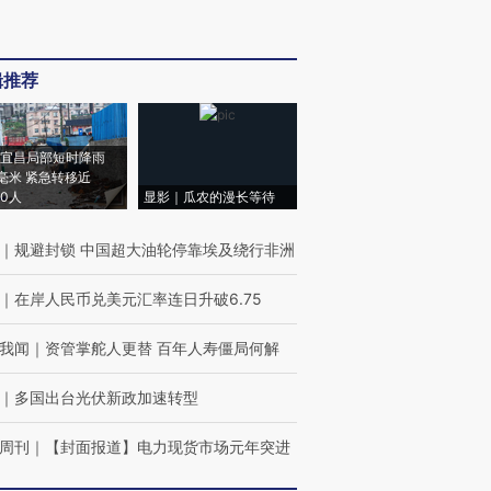
辑推荐
宜昌局部短时降雨
8毫米 紧急转移近
00人
显影｜瓜农的漫长等待
｜
规避封锁 中国超大油轮停靠埃及绕行非洲
｜
在岸人民币兑美元汇率连日升破6.75
我闻
｜
资管掌舵人更替 百年人寿僵局何解
｜
多国出台光伏新政加速转型
周刊
｜
【封面报道】电力现货市场元年突进