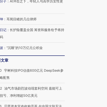
分子
：
AI冲击之下，年轻人与高学历女性更
坤
：
耳闻目睹的几位律师
日记
：
长护险覆盖全国 筹资和服务给予将持
码
波
：
“沉睡”的10万亿元公积金
新文章
0
宇树科技IPO估值600亿元 DeepSeek参
略配售
22
油气市场剧烈波动现套利空间 嘉能可上
扭亏、净利增超50亿美元
6
贝恩资本宣布收购贡茶 在中国大陆无法