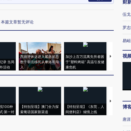
财
伍戈
本篇文章暂无评论
罗志
易峘
视
西班牙休达进入紧急状态
加沙上百万流离失所者困
视线｜HYR
纪录 当局
数千非法移民从摩洛哥闯
于“塑料烤箱” 高温引发健
术：是什么
外活动
入
康危机
心“花钱找虐
【推广】走
博
找100种
【特别呈现】澳门全力探
【特别呈现】《东莞，人
会，让数智科
式·第一对
索葡语国家新渠道
间便利店》倾情上线
业
唐涯