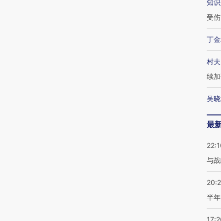
知识
受伤
丁金
村夫
续加
吴晓
最
22:1
与战
20:
半年
17:2