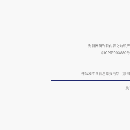
财新网所刊载内容之知识产
京ICP证090880号
违法和不良信息举报电话（涉网络暴力有
关