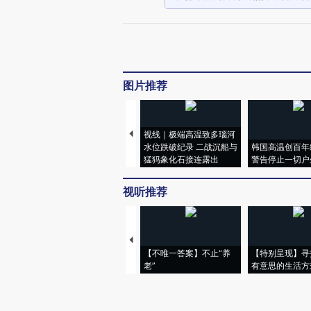
图片推荐
视线｜极端高温致多瑙河
水位跌破纪录 二战沉船与
韩国高温创百年
猛犸象化石接连露出
警告停止一切户
视听推荐
【不唯一答案】不止“养
【特别呈现】寻
老”
有意思的生活方