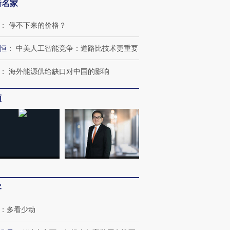
新名家
：
停不下来的价格？
恒
：
中美人工智能竞争：道路比技术更重要
：
海外能源供给缺口对中国的影响
频
OX的吸金
马航飞行员跨国走私7万
视线｜被称为“蟑螂”的印
让中产们甘
粒摇头丸 尿检体内含3种
度Z世代 用街头抗争将教
秘鲁纳斯
”？
毒品
育部长拱下台
13人遇难
进第四届链博
【商旅对话】华住集团
客
技“链”接产
【特别呈现】寻找100种
CFO：不靠规模取胜，华
【特别呈
有意思的生活方式·第三对
住三大增长引擎是什么？
有意思的
：
多看少动