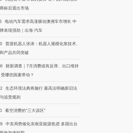
商标后退出市场
6
电动汽车需求高涨驱动澳洲车市增长 中
牌表现强劲｜出海·汽车
00
普渡机器人张涛：机器人规模化靠技术、
和产品共同突破
56
财新调查｜7月消费或有反弹、出口维持
 受哪些因素带动？
42
生态环境法典将施行 最高法明确新旧法
与追责规则
0
看空消费的“三大误区”
59
中东局势催化东南亚能源焦虑 多国出台
新政加速转型