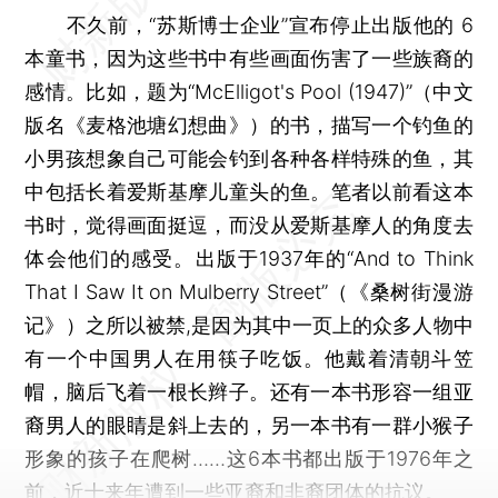
不久前，“苏斯博士企业”宣布停止出版他的 6
本童书，因为这些书中有些画面伤害了一些族裔的
感情。比如，题为“McElligot's Pool (1947)”（中文
版名《麦格池塘幻想曲》）的书，描写一个钓鱼的
小男孩想象自己可能会钓到各种各样特殊的鱼，其
中包括长着爱斯基摩儿童头的鱼。笔者以前看这本
书时，觉得画面挺逗，而没从爱斯基摩人的角度去
体会他们的感受。出版于1937年的“And to Think
That I Saw It on Mulberry Street”（《桑树街漫游
记》）之所以被禁,是因为其中一页上的众多人物中
有一个中国男人在用筷子吃饭。他戴着清朝斗笠
帽，脑后飞着一根长辫子。还有一本书形容一组亚
裔男人的眼睛是斜上去的，另一本书有一群小猴子
形象的孩子在爬树……这6本书都出版于1976年之
前，近十来年遭到一些亚裔和非裔团体的抗议。