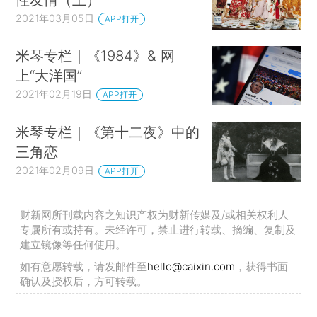
2021年03月05日
APP打开
米琴专栏｜《1984》& 网
上“大洋国”
2021年02月19日
APP打开
米琴专栏｜《第十二夜》中的
三角恋
2021年02月09日
APP打开
财新网所刊载内容之知识产权为财新传媒及/或相关权利人
专属所有或持有。未经许可，禁止进行转载、摘编、复制及
建立镜像等任何使用。
如有意愿转载，请发邮件至
hello@caixin.com
，获得书面
确认及授权后，方可转载。