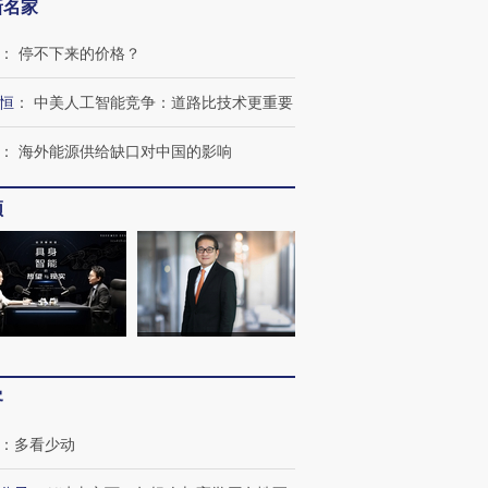
新名家
：
停不下来的价格？
恒
：
中美人工智能竞争：道路比技术更重要
：
海外能源供给缺口对中国的影响
频
OX的吸金
马航飞行员跨国走私7万
视线｜被称为“蟑螂”的印
让中产们甘
粒摇头丸 尿检体内含3种
度Z世代 用街头抗争将教
秘鲁纳斯
客
”？
毒品
育部长拱下台
13人遇难
：
多看少动