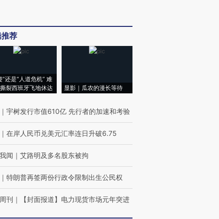
辑推荐
侵”还是“人道危机” 难
撕裂西班牙飞地休达
显影｜瓜农的漫长等待
｜
宇树发行市值610亿 先行者的加速和考验
｜
在岸人民币兑美元汇率连日升破6.75
我闻
｜
艾路明及多名股东被拘
｜
特朗普再签两份行政令限制出生公民权
周刊
｜
【封面报道】电力现货市场元年突进