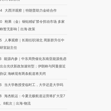
44
大西洋观察｜特朗普助力金砖合作
40
刚果（金）铜钴精矿禁令扰动市场 多家
称暂无影响 | 出海·政策
25
人事观察｜长期任职湖北 周新群升任中
研室副主任
3
能源内参｜中东局势催化东南亚能源焦虑
出台光伏新政加速转型；伊朗称与阿曼接近
协议 海峡现有两条航道将关闭
6
当大学教授变临时工，大学还是大学吗
8
海杰航运：今夏北极航道运营将扩大至7
、8航次｜出海·物流