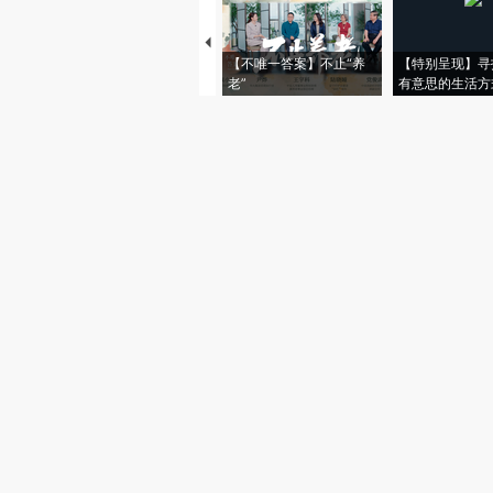
【不唯一答案】不止“养
【特别呈现】寻
老”
有意思的生活方