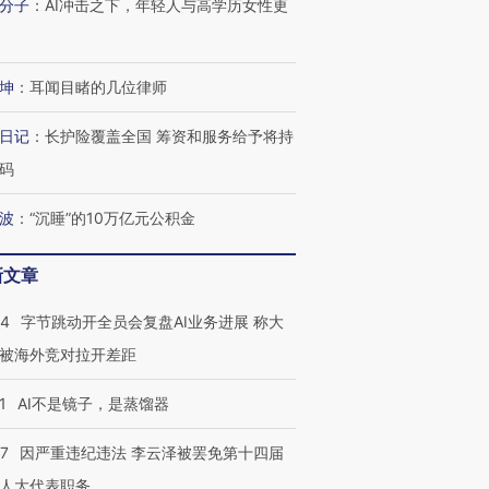
分子
：
AI冲击之下，年轻人与高学历女性更
进第四届链博
【商旅对话】华住集团
技“链”接产
【特别呈现】寻找100种
CFO：不靠规模取胜，华
【特别呈
有意思的生活方式·第三对
住三大增长引擎是什么？
有意思的
坤
：
耳闻目睹的几位律师
日记
：
长护险覆盖全国 筹资和服务给予将持
码
波
：
“沉睡”的10万亿元公积金
新文章
44
字节跳动开全员会复盘AI业务进展 称大
被海外竞对拉开差距
1
AI不是镜子，是蒸馏器
07
因严重违纪违法 李云泽被罢免第十四届
人大代表职务