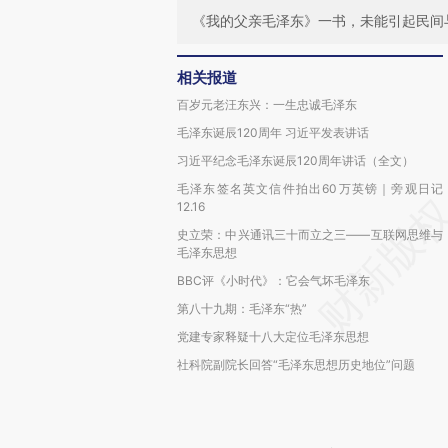
《我的父亲毛泽东》一书，未能引起民间
相关报道
百岁元老汪东兴：一生忠诚毛泽东
毛泽东诞辰120周年 习近平发表讲话
习近平纪念毛泽东诞辰120周年讲话（全文）
毛泽东签名英文信件拍出60万英镑｜旁观日记
12.16
史立荣：中兴通讯三十而立之三——互联网思维与
毛泽东思想
BBC评《小时代》：它会气坏毛泽东
第八十九期：毛泽东“热”
党建专家释疑十八大定位毛泽东思想
社科院副院长回答“毛泽东思想历史地位”问题