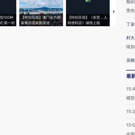
知识
受伤
【推广】走
找100种
【特别呈现】澳门全力探
【特别呈现】《东莞，人
会，让数智科
式·第一对
索葡语国家新渠道
间便利店》倾情上线
业
丁金
村夫
续加
吴晓
最
15:
模型
15:2
15:
全国