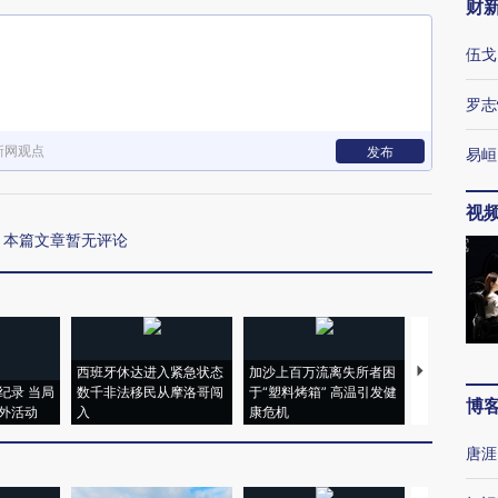
财
伍戈
罗志
新网观点
发布
易峘
视
本篇文章暂无评论
西班牙休达进入紧急状态
加沙上百万流离失所者困
视线｜HYR
纪录 当局
数千非法移民从摩洛哥闯
于“塑料烤箱” 高温引发健
术：是什么
博
外活动
入
康危机
心“花钱找虐
唐涯