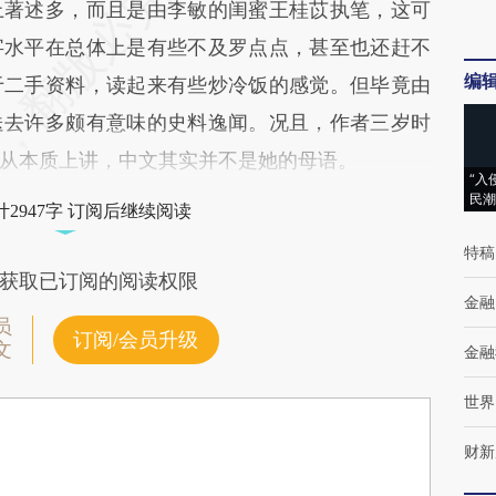
著述多，而且是由李敏的闺蜜王桂苡执笔，这可
字水平在总体上是有些不及罗点点，甚至也还赶不
编
于二手资料，读起来有些炒冷饭的感觉。但毕竟由
送去许多颇有意味的史料逸闻。况且，作者三岁时
从本质上讲，中文其实并不是她的母语。
“入
民潮
2947字 订阅后继续阅读
特稿
获取已订阅的阅读权限
金融
员
订阅/会员升级
文
金融
世界
财新