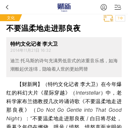
文化
T中
不要温柔地走进那良夜
特约文化记者 李大卫
2014年11月21日 16:32
迪兰·托马斯的诗句充满男低音式的浓重音乐感，如海
潮般起伏连绵，隐喻着人世的更始罔替
【财新网】（特约文化记者 李大卫）
在今年爆
红的科幻大片《星际穿越》（
Interstellar
）中，老
科学家布兰德教授几次吟诵诗歌《不要温柔地走进
那良夜》（
Do Not Go Gentle into That Good
Night
）：“不要温柔地走进那良夜 / 白日将尽处，
垂暮之年仍在燃烧、呼号 / 愤怒，愤怒直面光明的