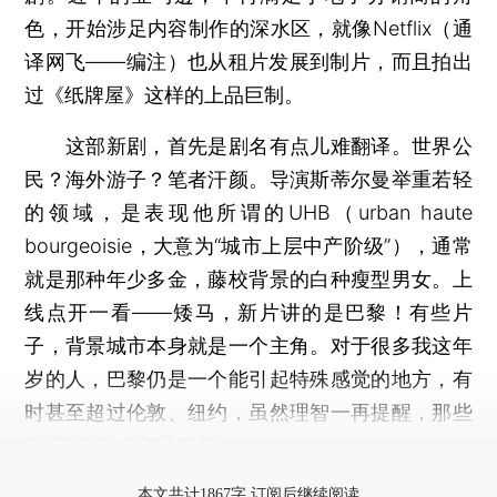
色，开始涉足内容制作的深水区，就像Netflix（通
译网飞——编注）也从租片发展到制片，而且拍出
过《纸牌屋》这样的上品巨制。
这部新剧，首先是剧名有点儿难翻译。世界公
民？海外游子？笔者汗颜。导演斯蒂尔曼举重若轻
的领域，是表现他所谓的UHB（urban haute
bourgeoisie，大意为“城市上层中产阶级”），通常
就是那种年少多金，藤校背景的白种瘦型男女。上
线点开一看——矮马，新片讲的是巴黎！有些片
子，背景城市本身就是一个主角。对于很多我这年
岁的人，巴黎仍是一个能引起特殊感觉的地方，有
时甚至超过伦敦、纽约，虽然理智一再提醒，那些
所谓“感觉”全都是瞎掰。
打开财新App阅读全文
本文共计1867字 订阅后继续阅读