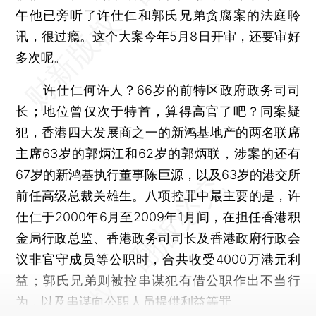
午他已旁听了许仕仁和郭氏兄弟贪腐案的法庭聆
讯，很过瘾。这个大案今年5月8日开审，还要审好
多次呢。
许仕仁何许人？66岁的前特区政府政务司司
长；地位曾仅次于特首，算得高官了吧？同案疑
犯，香港四大发展商之一的新鸿基地产的两名联席
主席63岁的郭炳江和62岁的郭炳联，涉案的还有
67岁的新鸿基执行董事陈巨源，以及63岁的港交所
前任高级总裁关雄生。八项控罪中最主要的是，许
仕仁于2000年6月至2009年1月间，在担任香港积
金局行政总监、香港政务司司长及香港政府行政会
议非官守成员等公职时，合共收受4000万港元利
益；郭氏兄弟则被控串谋犯有借公职作出不当行
为，以及串谋向公职人员提供利益等罪。