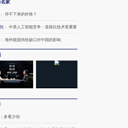
新名家
：
停不下来的价格？
OX的吸金
马航飞行员跨国走私7万
视线｜被称为“蟑螂”的印
恒
：
中美人工智能竞争：道路比技术更重要
让中产们甘
粒摇头丸 尿检体内含3种
度Z世代 用街头抗争将教
秘鲁纳斯
”？
毒品
育部长拱下台
13人遇难
：
海外能源供给缺口对中国的影响
频
进第四届链博
【商旅对话】华住集团
技“链”接产
【特别呈现】寻找100种
CFO：不靠规模取胜，华
【特别呈
有意思的生活方式·第三对
住三大增长引擎是什么？
有意思的
客
：
多看少动