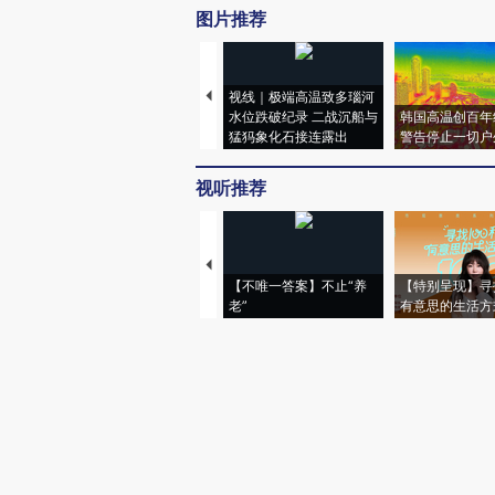
图片推荐
视线｜极端高温致多瑙河
水位跌破纪录 二战沉船与
韩国高温创百年
猛犸象化石接连露出
警告停止一切户
视听推荐
【不唯一答案】不止“养
【特别呈现】寻
老”
有意思的生活方