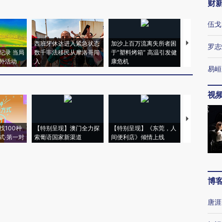
财
伍戈
西班牙休达进入紧急状态
加沙上百万流离失所者困
视线｜HYR
罗志
纪录 当局
数千非法移民从摩洛哥闯
于“塑料烤箱” 高温引发健
术：是什么
外活动
入
康危机
心“花钱找虐
易峘
视
【推广】走
找100种
【特别呈现】澳门全力探
【特别呈现】《东莞，人
会，让数智科
式·第一对
索葡语国家新渠道
间便利店》倾情上线
业
博
唐涯