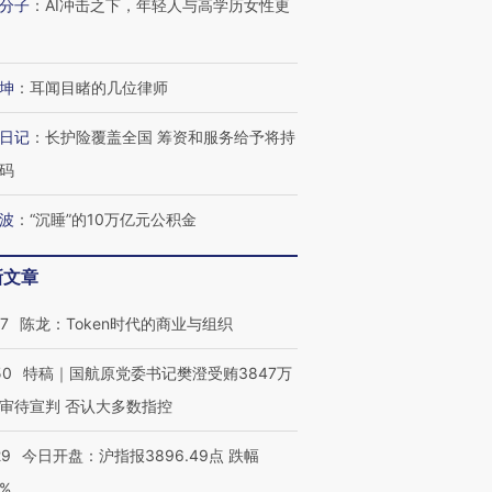
分子
：
AI冲击之下，年轻人与高学历女性更
坤
：
耳闻目睹的几位律师
日记
：
长护险覆盖全国 筹资和服务给予将持
码
波
：
“沉睡”的10万亿元公积金
新文章
07
陈龙：Token时代的商业与组织
50
特稿｜国航原党委书记樊澄受贿3847万
审待宣判 否认大多数指控
29
今日开盘：沪指报3896.49点 跌幅
0%