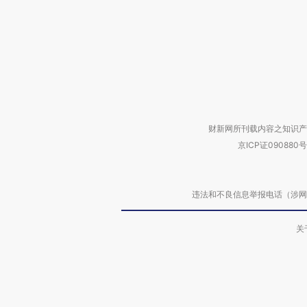
财新网所刊载内容之知识产
京ICP证090880号
违法和不良信息举报电话（涉网络暴力有
关