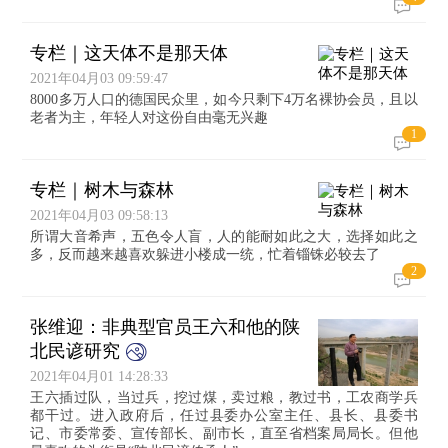
专栏｜这天体不是那天体
2021年04月03 09:59:47
8000多万人口的德国民众里，如今只剩下4万名裸协会员，且以
老者为主，年轻人对这份自由毫无兴趣
1
专栏｜树木与森林
2021年04月03 09:58:13
所谓大音希声，五色令人盲，人的能耐如此之大，选择如此之
多，反而越来越喜欢躲进小楼成一统，忙着锱铢必较去了
2
张维迎：非典型官员王六和他的陕
北民谚研究
2021年04月01 14:28:33
王六插过队，当过兵，挖过煤，卖过粮，教过书，工农商学兵
都干过。进入政府后，任过县委办公室主任、县长、县委书
记、市委常委、宣传部长、副市长，直至省档案局局长。但他