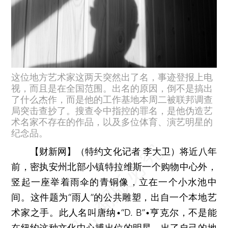
这位地方艺术家这两天突然出了名，事迹登报上电
视，而且是在全国范围。出名的原因，倒不是搞出
了什么杰作，而是他的工作基地本周二被联邦调查
局突击查抄了。搜查令中指控的罪名，是他伪造艺
术名家不存在的作品，以及多位体育、演艺明星的
纪念品。
【财新网】（特约文化记者 李大卫）
将近八年
前，密执安州北部小镇特拉维斯一个购物中心外，
竖起一座举着雨伞的青铜像，立在一个小水池中
间。这件题为“雨人”的公共雕塑，出自一个本地艺
术家之手。此人名叫唐纳•“D. B”•亨克尔，不是能
在纽约这种文化中心搏出位的明星，出了自己的地