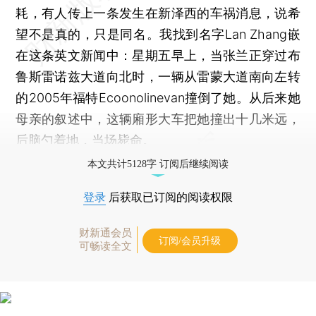
耗，有人传上一条发生在新泽西的车祸消息，说希
望不是真的，只是同名。我找到名字Lan Zhang嵌
在这条英文新闻中：星期五早上，当张兰正穿过布
鲁斯雷诺兹大道向北时，一辆从雷蒙大道南向左转
的2005年福特Ecoonolinevan撞倒了她。从后来她
母亲的叙述中，这辆廂形大车把她撞出十几米远，
后脑勺着地，当场毙命。
本文共计5128字 订阅后继续阅读
登录
后获取已订阅的阅读权限
财新通会员
订阅/会员升级
可畅读全文