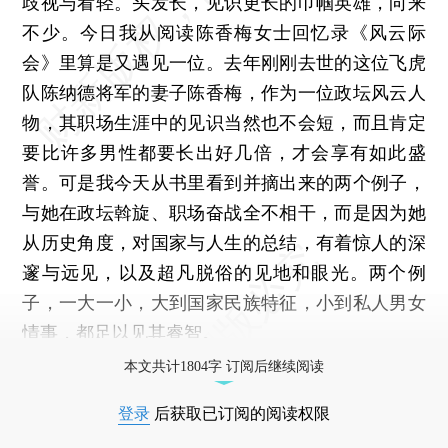
歧视与看轻。头发长，见识更长的巾帼英雄，向来
不少。今日我从阅读陈香梅女士回忆录《风云际
会》里算是又遇见一位。去年刚刚去世的这位飞虎
队陈纳德将军的妻子陈香梅，作为一位政坛风云人
物，其职场生涯中的见识当然也不会短，而且肯定
要比许多男性都要长出好几倍，才会享有如此盛
誉。可是我今天从书里看到并摘出来的两个例子，
与她在政坛斡旋、职场奋战全不相干，而是因为她
从历史角度，对国家与人生的总结，有着惊人的深
邃与远见，以及超凡脱俗的见地和眼光。两个例
子，一大一小，大到国家民族特征，小到私人男女
情事，都足以见其睿智。
本文共计1804字 订阅后继续阅读
登录
后获取已订阅的阅读权限