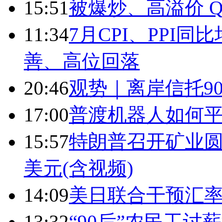
15:51
被爆炒、高溢价 Q
11:34
7月CPI、PPI同
善、高位回落
20:46
观势｜离岸信托9
17:00
普渡机器人如何平
15:57
特朗普召开矿业圆
美元(含视频)
14:09
美日联合干预汇
13:32
“90后”农民工