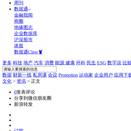
周刊
数据通
金融我闻
商圈
地缘图志
企业数据库
沪深股市
港股
数据通Claw🦞
更多
科技
地产
汽车
消费
能源
健康
环科
民生
ESG
数字说
比
数据
财新一线
私房课
会议
Promotion
运动家
企业用户
应用下
文化
>
资讯
>
正文
0
发表评论
分享到微信朋友圈
新浪转发
订阅