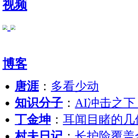
视频
博客
唐涯
：
多看少动
知识分子
：
AI冲击之
丁金坤
：
耳闻目睹的几
村夫日记
：
长护险覆盖