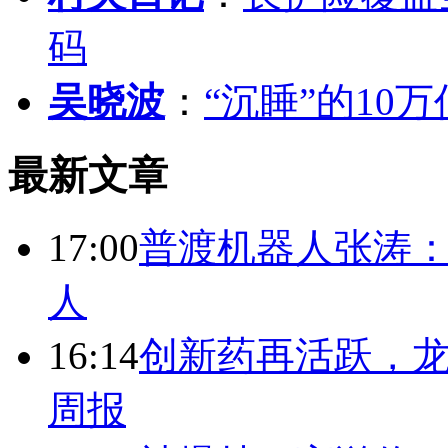
码
吴晓波
：
“沉睡”的10
最新文章
17:00
普渡机器人张涛
人
16:14
创新药再活跃，
周报