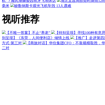
机”？难民潮撕裂西班牙飞地休达
湖北宜昌局部短时降雨128毫
毫米
秘鲁纳斯卡观光飞机坠毁 13人遇难
视听推荐
【不唯一答案】不止“养老”
【特别呈现】寻找100种有意
别呈现】《东莞，人间便利店》倾情上线
【推广】走进第四
方式·第三对
【商旅对话】华住集团CFO：不靠规模取胜，
二对