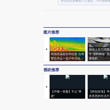
评论仅代表网友个人观点，不代表财
图片推荐
加沙上百万流离
韩国高温创百年纪录 当局
于“塑料烤箱” 
警告停止一切户外活动
康危机
视听推荐
【不唯一答案】不止“养
【特别呈现】寻
老”
有意思的生活方