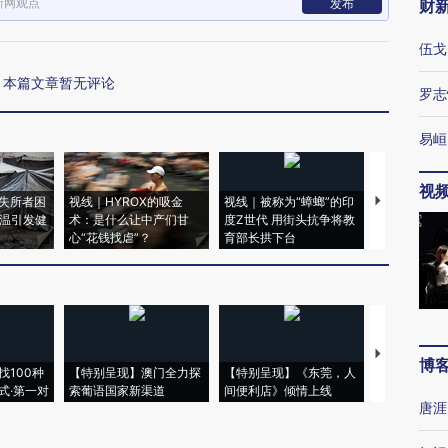
新网观点
发布
财
伍戈
本篇文章暂无评论
罗志
易峘
视
失所者困
视线｜HYROX的吸金
视线｜被称为“蟑螂”的印
视线｜“入侵
高温引发健
术：是什么让中产们甘
度Z世代 用街头抗争将教
机”？难民潮
心“花钱找虐”？
育部长拱下台
飞地休达
【推广】走
博
找100种
【特别呈现】澳门全力探
【特别呈现】《东莞，人
会，让数智科
式·第一对
索葡语国家新渠道
间便利店》倾情上线
业
唐涯