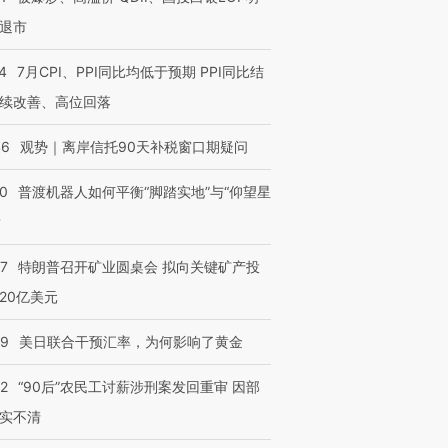
退市
4
7月CPI、PPI同比均低于预期 PPI同比结
续改善、高位回落
46
观势｜离岸信托90天补税窗口期疑问
00
普渡机器人如何平衡“脚踏实地”与“仰望星
？
57
特朗普召开矿业圆桌会 拟向关键矿产投
20亿美元
09
美日联合干预汇率，为何影响了黄金
32
“90后”农民工讨薪涉刑案发回重审 因部
实不清