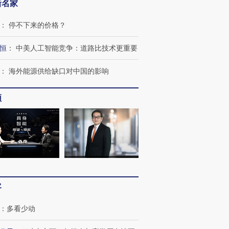
新名家
：
停不下来的价格？
恒
：
中美人工智能竞争：道路比技术更重要
：
海外能源供给缺口对中国的影响
频
”还是“人道危
湖北宜昌局部短时降雨
哈尔滨遭遇短时极端强降
撕裂西班牙
128毫米 紧急转移近
雨 3小时累计雨量超80毫
秘鲁纳斯
4000人
米
13人遇难
进第四届链博
【商旅对话】华住集团
客
技“链”接产
【特别呈现】寻找100种
CFO：不靠规模取胜，华
【特别呈
有意思的生活方式·第三对
住三大增长引擎是什么？
有意思的
：
多看少动