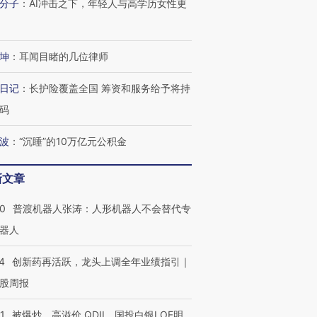
分子
：
AI冲击之下，年轻人与高学历女性更
坤
：
耳闻目睹的几位律师
日记
：
长护险覆盖全国 筹资和服务给予将持
码
波
：
“沉睡”的10万亿元公积金
新文章
00
普渡机器人张涛：人形机器人不会替代专
器人
4
创新药再活跃，龙头上调全年业绩指引｜
股周报
1
被爆炒、高溢价 QDII、国投白银LOF明