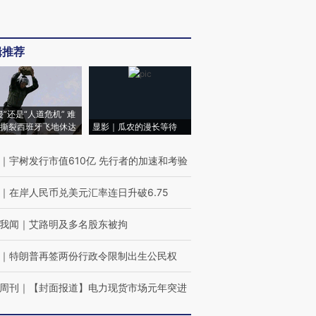
辑推荐
侵”还是“人道危机” 难
撕裂西班牙飞地休达
显影｜瓜农的漫长等待
｜
宇树发行市值610亿 先行者的加速和考验
｜
在岸人民币兑美元汇率连日升破6.75
我闻
｜
艾路明及多名股东被拘
｜
特朗普再签两份行政令限制出生公民权
周刊
｜
【封面报道】电力现货市场元年突进