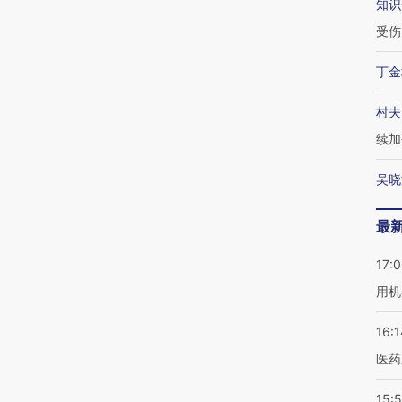
知识
受伤
丁金
村夫
续加
吴晓
最
17:
用机
16:1
医药
15:5