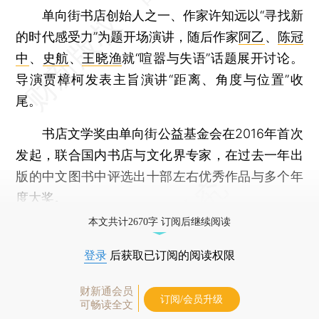
单向街书店创始人之一、作家许知远以“寻找新
的时代感受力”为题开场演讲，随后作家
阿乙
、
陈冠
中
、
史航
、
王晓渔
就“喧嚣与失语”话题展开讨论。
导演贾樟柯发表主旨演讲“距离、角度与位置”收
尾。
书店文学奖由单向街公益基金会在2016年首次
发起，联合国内书店与文化界专家，在过去一年出
版的中文图书中评选出十部左右优秀作品与多个年
度大奖。
本文共计2670字 订阅后继续阅读
登录
后获取已订阅的阅读权限
财新通会员
订阅/会员升级
可畅读全文