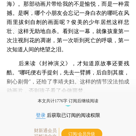
海》。那部动画片带给我的不是愉悦，而是一种震
撼。是啊，哪个小朋友会忘记一身白衣的哪吒在风
雨里拔剑自刎的画面呢？俊美的少年居然这样悲
壮、这样无助地自杀。看到这一幕，就像孩童第一
次注视到花的凋谢，第一次听到死亡的呼吸，第一
次知道人间的绝望之泪。
后来读《封神演义》，才知道原故事还要残
酷。“哪吒便右手提剑，先去一臂膊，后自剖其腹，
剜心剔骨”，还给了李靖夫妇。这样的情节没法拍成
动画片，否则孩子看了会做噩梦。
本文共计1776字 订阅后继续阅读
登录
后获取已订阅的阅读权限
财新通会员
订阅/会员升级