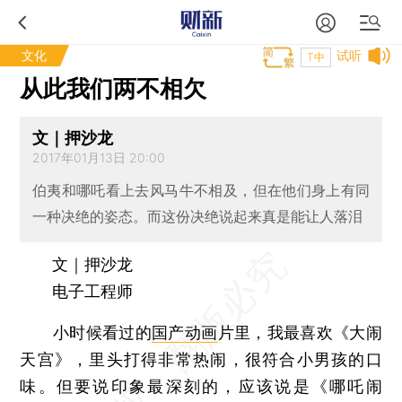
文化
试听
T中
从此我们两不相欠
文｜押沙龙
2017年01月13日 20:00
伯夷和哪吒看上去风马牛不相及，但在他们身上有同
一种决绝的姿态。而这份决绝说起来真是能让人落泪
文｜押沙龙
电子工程师
小时候看过的
国产动画
片里，我最喜欢《大闹
天宫》，里头打得非常热闹，很符合小男孩的口
味。但要说印象最深刻的，应该说是《哪吒闹